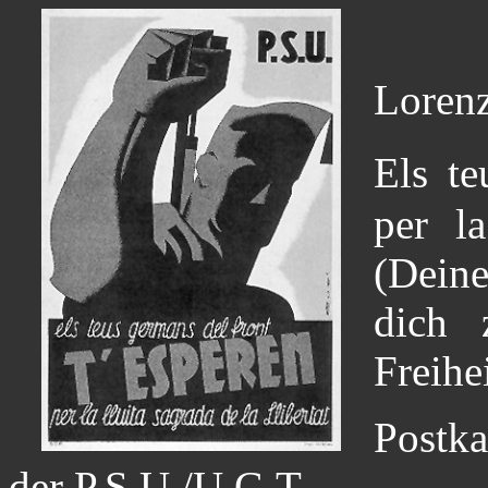
Lorenz
Els te
per la
(Dein
dich 
Freihei
Postk
der P.S.U./U.G.T.