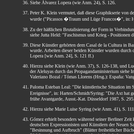
Siehe Álvarez Lopera (wie Anm. 24), S. 126.
Peter K. Klein vermutet, daß diese Graphikserie von 
wurde ("Picassos �Traum und Lüge Francos�", in: He
Zu der häßlichen Brutalisierung der Form in Verbindun
siehe Jutta Held: "Faschismus und Krieg - Positionen de
Diese Künstler gehörten dem Casal de la Cultura in B
wurde. Arbeiten dieser beiden Künstler wurden durch d
Lopera [wie Anm. 24], S. 121 ff.)
Hierzu siehe Klein (wie Anm. 37), S. 126-138, und Lud
der Aleluyas durch das Propagandaministerium siehe Inma
Valeriano Bozal / Tómas Llorens (Hrsg.): España: Vangu
Paloma Esteban Leal: "Die künstlerische Situation im S
Ereignisse", in: Harten/Schmidt/Syring: "Die Axt hat g
frühe Avantgarde, Ausst.-Kat. Düsseldorf 1987, S. 295
Hierzu siehe Marie Luise Syring (wie Anm. 41), S. 111
Gómez erhielt besonders während seiner Berliner Zeit 
deutschen Expressionisten und Künstlern der Neuen Sach
"Besinnung und Aufbruch" (Blätter freiheitlicher Büche