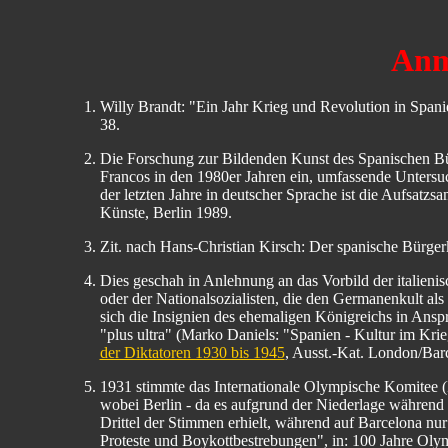
Anm
Willy Brandt: "Ein Jahr Krieg und Revolution in Spanie
38.
Die Forschung zur Bildenden Kunst des Spanischen Bür
Francos in den 1980er Jahren ein, umfassende Untersu
der letzten Jahre in deutscher Sprache ist die Aufsatz
Künste, Berlin 1989.
Zit. nach Hans-Christian Kirsch: Der spanische Bürger
Dies geschah in Anlehnung an das Vorbild der italienis
oder der Nationalsozialisten, die den Germanenkult als 
sich die Insignien des ehemaligen Königreichs in Ansp
"plus ultra" (Marko Daniels: "Spanien - Kultur im Kri
der Diktatoren 1930 bis 1945
, Ausst.-Kat. London/Barc
1931 stimmte das Internationale Olympische Komitee (
wobei Berlin - da es aufgrund der Niederlage während 
Drittel der Stimmen erhielt, während auf Barcelona nur 
Proteste und Boykottbestrebungen", in: 100 Jahre Olym