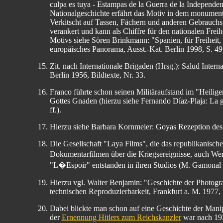
culpa es tuya - Estampas de la Guerra de la Independen
Nationalgeschichte erfährt das Motiv in dem monumen
Verkitscht auf Tassen, Fächern und anderen Gebrauchs
verankert und kann als Chiffre für den nationalen Frei
Motivs siehe Sören Brinkmann: "Spanien, für Freiheit,
europäisches Panorama, Ausst.-Kat. Berlin 1998, S. 49
Zit. nach Internationale Brigaden (Hrsg.): Salud Inter
Berlin 1956, Bildtexte, Nr. 33.
Franco führte schon seinen Militäraufstand im "Heili
Gottes Gnaden (hierzu siehe Fernando Díaz-Plaja: La 
ff.).
Hierzu siehe Barbara Kornmeier: Goyas Rezeption des V
Die Gesellschaft "Laya Films", die das republikanische
Dokumentarfilmen über die Kriegsereignisse, auch W
"L�Espoir" entstanden in ihren Studios (M. Gamonal To
Hierzu vgl. Walter Benjamin: "Geschichte der Photogra
technischen Reproduzierbarkeit, Frankfurt a. M. 1977, S
Dabei blickte man schon auf eine Geschichte der Mani
der
Ernennung Hitlers zum Reichskanzler
war nach 193