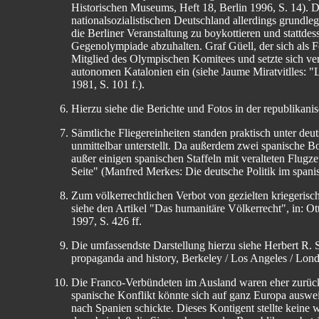
Historischen Museums, Heft 18, Berlin 1996, S. 14). D
nationalsozialistischen Deutschland allerdings grundleg
die Berliner Veranstaltung zu boykottieren und stattde
Gegenolympiade abzuhalten. Graf Güell, der sich als 
Mitglied des Olympischen Komitees und setzte sich ver
autonomen Katalonien ein (siehe Jaume Miratvitlles: "L
1981, S. 101 f.).
Hierzu siehe die Berichte und Fotos in der republikani
Sämtliche Fliegereinheiten standen praktisch unter deu
unmittelbar unterstellt. Da außerdem zwei spanische Bo
außer einigen spanischen Staffeln mit veralteten Flugz
Seite" (Manfred Merkes: Die deutsche Politik im span
Zum völkerrechtlichen Verbot von gezielten kriegeris
siehe den Artikel "Das humanitäre Völkerrecht", in: O
1997, S. 426 ff.
Die umfassendste Darstellung hierzu siehe Herbert R. 
propaganda and history, Berkeley / Los Angeles / Lon
Die Franco-Verbündeten im Ausland waren eher zurückh
spanische Konflikt könnte sich auf ganz Europa auswei
nach Spanien schickte. Dieses Kontigent stellte keine w