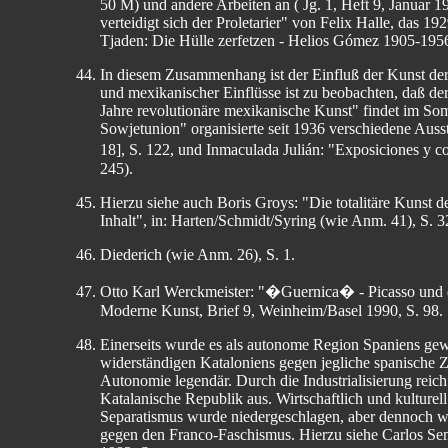
50 M) und andere Arbeiten an ( Jg. 1, Heft 9, Januar 1
verteidigt sich der Proletarier" von Felix Halle, das
Tjaden: Die Hülle zerfetzen - Helios Gómez 1905-1956 
In diesem Zusammenhang ist der Einfluß der Kunst de
und mexikanischer Einflüsse ist zu beobachten, daß de
Jahre revolutionäre mexikanische Kunst" findet im Som
Sowjetunion" organisierte seit 1936 verschiedene Aus
18], S. 122, und Inmaculada Julián: "Exposiciones y c
245).
Hierzu siehe auch Boris Groys: "Die totalitäre Kunst de
Inhalt", in: Harten/Schmidt/Syring (wie Anm. 41), S. 32
Diederich (wie Anm. 26), S. 1.
Otto Karl Werckmeister: "�Guernica� - Picasso und di
Moderne Kunst, Brief 9, Weinheim/Basel 1990, S. 98.
Einerseits wurde es als autonome Region Spaniens gewür
widerständigen Kataloniens gegen jegliche spanische Z
Autonomie legendär. Durch die Industrialisierung rei
Katalanische Republik aus. Wirtschaftlich und kulturel
Separatismus wurde niedergeschlagen, aber dennoch wa
gegen den Franco-Faschismus. Hierzu siehe Carlos Se