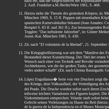
dazu bei, daß die Siegeschancen der Republikaner bet
2. Aufl. Frankfurt a.M./Berlin/Wien 1961, S. 468.
Hierzu siehe die Theorie des grotesken Körpers, in: M
München 1969, S. 15 ff. Puppen mit riesenhaften Köpfen
spanischen Karnevalskultur bekannt (Joan Amades: Co
Beispiel S. 83 ff. und 361 ff.). Zur herausragenden Ro
Tegglen: "Das turbulente Jahrzehnt", in: Günter Metk
Ausst.-Kat. München 1981, S. 430.
Zit. nach "El voluntario de la libertad", 21. September 
Die Kriegsglorifizierung war seit dem "Manifest des Fu
Bestandteil dieser Kunstrichtung. Der Titel der ersten 
Wunsch nach einer von Technik und Revolte veränderte
Architekturen, wie die der großen Tanks, der geometr
vieles andere schafft" (Zit. nach Christa Baumgarth: G
López Enguídanos� Serie von vier Drucken zeigt die e
des Königs, dem Volksauflauf, der Verteidigung des Ar
del Prado. Die Drucke wurden sofort nach ihrem Ersch
teilweise leichten Variationen der Figuren kopiert. Die
Vorkommnissen entsprechen: Velarde starb sofort beim 
Gefecht seinen Verletzungen zu Hause im Bett (hierzu
de la guerra de la Independencia en el Museo Municipa