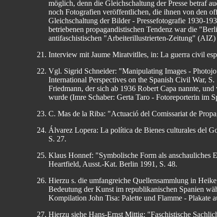
möglich, denn die Gleichschaltung der Presse betraf auc
noch Fotografien veröffentlichen, die ihnen von den of
Gleichschaltung der Bilder - Pressefotografie 1930-193
betriebenen propagandistischen Tendenz war die "Berli
antifaschistischen "Arbeiterillustrierten-Zeitung" (AIZ
Interview mit Jaume Miratvitlles, in: La guerra civil e
Vgl. Sigrid Schneider: "Manipulating Images - Photojo
International Perspectives on the Spanish Civil War, 
Friedmann, der sich ab 1936 Robert Capa nannte, und v
wurde (Imre Schaber: Gerta Taro - Fotoreporterin im 
C. Mas de la Riba: "Actuació del Comissariat de Prop
Álvarez Lopera: La política de Bienes culturales del G
S. 27.
Klaus Honnef: "Symbolische Form als anschauliches Er
Heartfield, Ausst.-Kat. Berlin 1991, S. 48.
Hierzu s. die umfangreiche Quellensammlung in Heike
Bedeutung der Kunst im republikanischen Spanien wäh
Kompilation John Tisa: Palette und Flamme - Plakate 
Hierzu siehe Hans-Ernst Mittig: "Faschistische Sachlic