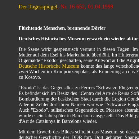
Der Tagesspiegel
, Nr. 16 652, 01.04.1999
Flüchtende Menschen, brennende Dörfer
Deutsches Historisches Museum erwarb ein wieder aktuel
Die Szene wirkt gespenstisch vertraut in diesen Tagen: Im Vo
Mutter auf dem Esel ins Marienhafte überhöht. Im Hintergrun
Ölgemälde "Exodo" geschaffen, seine Antwort auf die Angrif
Deutsche Historische Museum
konnte das lange verschollen
zwei Wochen im Kronprinzenpalais, als Erinnerung an das 
zu Kosovo.
"Exodo" ist das Gegenstück zu Ferrers "Schwarze Flugzeuge"
Es befindet sich im Besitz des "Centro del Arte de Reina S
Bombardierung der baskischen Stadt durch die Legion Condor
Allee in Zehlendorf ihren Namen war wie "Schwarze Flugze
Auch ''Exodo", stilistisches Gegenstück zu Picassos abstrah
wurde es ein Jahr später in Barcelona ausgestellt. Das Bild g
d'Art de Catalunya in Barcelona wieder.
Mit dem Erwerb des Bildes schreibt das Museum, so dessen
deutscher Geschichte der DDR fort. Dort gehörten Spanis