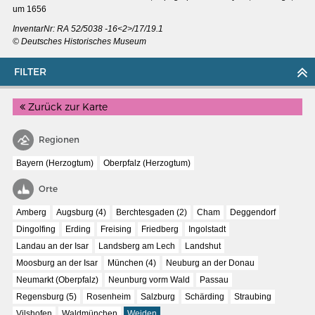
um 1656
InventarNr: RA 52/5038 -16<2>/17/19.1
© Deutsches Historisches Museum
FILTER
Zurück zur Karte
Regionen
Bayern (Herzogtum)
Oberpfalz (Herzogtum)
Orte
Amberg
Augsburg (4)
Berchtesgaden (2)
Cham
Deggendorf
MERIAN'S GERMANY 1642 - 1654
Dingolfing
Erding
Freising
Friedberg
Ingolstadt
Landau an der Isar
Landsberg am Lech
Landshut
Interaktive Karte
Moosburg an der Isar
München (4)
Neuburg an der Donau
Image gallery
Neumarkt (Oberpfalz)
Neunburg vorm Wald
Passau
Imprint
Regensburg (5)
Rosenheim
Salzburg
Schärding
Straubing
Vilshofen
Waldmünchen
Weiden
Wissenswert