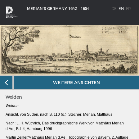
MERIAN'S GERMANY 1642 - 1654
DE
EN
FR
WEITERE ANSICHTEN
Weiden
Weiden.
Ansicht, von Süden, nach S. 110 (o.), Stecher: Merian, Matthäus
SHIP TYPES
Nach: L. H. Wüthrich, Das druckgraphische Werk von Matthäus Merian
d.Ae., Bd. 4, Hamburg 1996
Milestones in the history of European shipbuilding
Martin Zeiller/Matthäus Merian d.Ae., Topographie von Bayern, 2. Auflage,