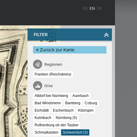
DE
EN
FR
FILTER
Zurück zur Karte
Regionen
Franken (Reichskreis)
WEIMAR: THE ESSENCE AND VALUE OF
Orte
OBLENZ
DEMOCRACY
Altdorf bei Nürnberg
Auerbach
ne river
Government programme
Bad Windsheim
Bamberg
Coburg
Eichstätt
Eschenbach
Kitzingen
Kulmbach
Nürnberg (5)
 the
Rothenburg ob der Tauber
Schmalkalden
Schweinfurt (3)