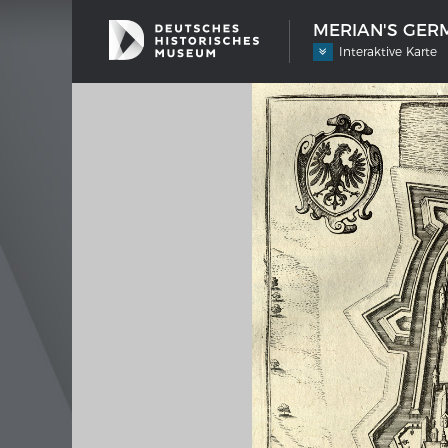
MERIAN'S GERM
Interaktive Karte
SHIP TYPES
MERIAN
Milestones in the history of European
Inter
shipbuilding
Image 
Imprin
Wissen