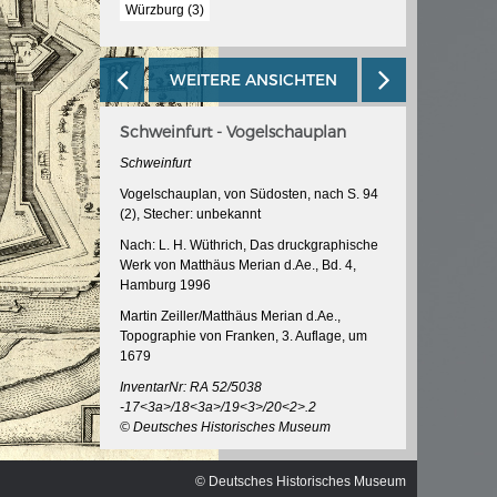
ischen
Würzburg (3)
WEITERE ANSICHTEN
Schweinfurt - Vogelschauplan
Schweinfurt
Vogelschauplan, von Südosten, nach S. 94
(2), Stecher: unbekannt
Nach: L. H. Wüthrich, Das druckgraphische
Werk von Matthäus Merian d.Ae., Bd. 4,
Hamburg 1996
Martin Zeiller/Matthäus Merian d.Ae.,
Topographie von Franken, 3. Auflage, um
1679
InventarNr: RA 52/5038
-17<3a>/18<3a>/19<3>/20<2>.2
© Deutsches Historisches Museum
© Deutsches Historisches Museum