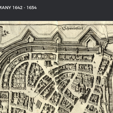
ANY 1642 - 1654
'S GERMANY 1642 - 1654
THE RHINE FROM BASEL TO K
aktive Karte
Entirely new depiction of the Rhi
1794
gallery
Details of the historical map
t
French-German history alongside
Rhine
swert