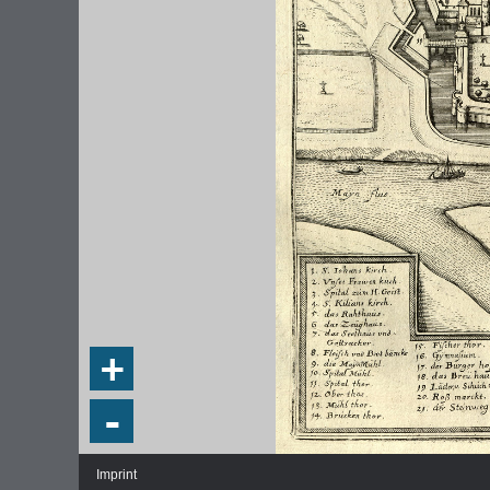
+
-
Imprint