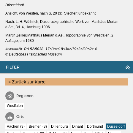
Düsseldorff.
Ansicht, von Westen, nach S. 20 (3), Stecher: unbekannt
Nach: L. H. Wüthrich, Das druckgraphische Werk von Matthäus Merian
d.Ae., Bd. 4, Hamburg 1996
Martin Zeiller/Matthäus Merian d.Ae., Topographie von Westfalen, 2.
Auflage, um 1680
InventarNr: RA 52/5038 -17<3a>/18<3a>/19<3>/20<2>.4
© Deutsches Historisches Museum
FILTER
Zurück zur Karte
MERIAN'S GERMANY 1642 - 1654
Regionen
Interaktive Karte
Westfalen
Image gallery
Orte
Imprint
Aachen (3)
Bremen (3)
Dillenburg
Dinant
Dortmund
Düsseldorf
Wissenswert