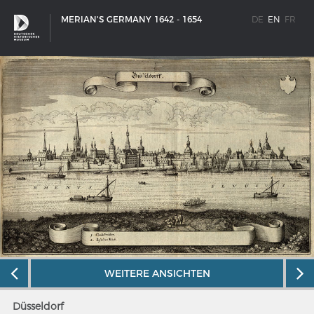
MERIAN'S GERMANY 1642 - 1654
DE
EN
FR
WEITERE ANSICHTEN
SHIP TYPES
Milestones in the history of European shipbuilding
Düsseldorf