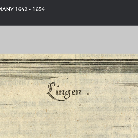
ANY 1642 - 1654
'S GERMANY 1642 - 1654
THE RHINE FROM BASEL TO K
aktive Karte
Entirely new depiction of the Rhi
1794
gallery
Details of the historical map
t
French-German history alongside
Rhine
swert