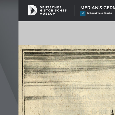
MERIAN'S GERM
Interaktive Karte
SHIP TYPES
MERIAN
Milestones in the history of European
Inter
shipbuilding
Image 
Imprin
Wissen