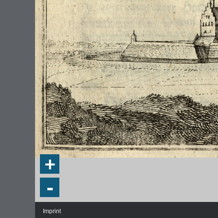
+
-
Imprint