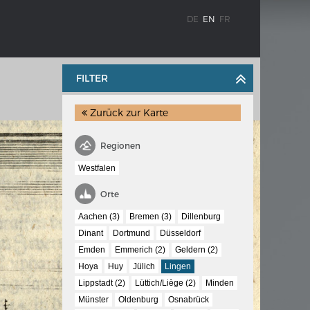
DE
EN
FR
FILTER
Zurück zur Karte
Regionen
Westfalen
WEIMAR: THE ESSENCE AND VALUE OF
Orte
OBLENZ
DEMOCRACY
Aachen (3)
Bremen (3)
Dillenburg
ne river
Government programme
Dinant
Dortmund
Düsseldorf
Emden
Emmerich (2)
Geldern (2)
Hoya
Huy
Jülich
Lingen
 the
Lippstadt (2)
Lüttich/Liège (2)
Minden
Münster
Oldenburg
Osnabrück