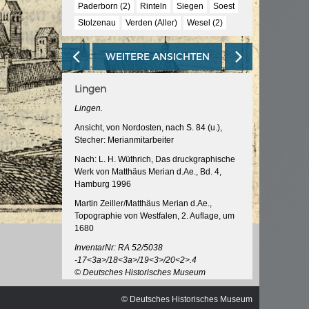
ischen
Paderborn (2)
Rinteln
Siegen
Soest
Stolzenau
Verden (Aller)
Wesel (2)
WEITERE ANSICHTEN
Lingen
Lingen.
Ansicht, von Nordosten, nach S. 84 (u.),
Stecher: Merianmitarbeiter
Nach: L. H. Wüthrich, Das druckgraphische
Werk von Matthäus Merian d.Ae., Bd. 4,
Hamburg 1996
Martin Zeiller/Matthäus Merian d.Ae.,
Topographie von Westfalen, 2. Auflage, um
1680
InventarNr: RA 52/5038
-17<3a>/18<3a>/19<3>/20<2>.4
© Deutsches Historisches Museum
© Deutsches Historisches Museum