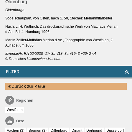
Oldenburg
Oldenburgh.
Vogelschauplan, von Osten, nach S. 50, Stecher: Merianmitarbeiter
Nach: L. H. Wüthrich, Das druckgraphische Werk von Matthäus Merian
d.Ae., Bd. 4, Hamburg 1996
Martin Zeiller/Matthäus Merian d.Ae., Topographie von Westfalen, 2.
Auflage, um 1680
InventarNr: RA 52/5038 -17<3a>/18<3a>/19<3>/20<2>.4
© Deutsches Historisches Museum
FILTER
Zurück zur Karte
MERIAN'S GERMANY 1642 - 1654
Regionen
Interaktive Karte
Westfalen
Image gallery
Orte
Imprint
Aachen (3)
Bremen (3)
Dillenburg
Dinant
Dortmund
Düsseldorf
Wissenswert