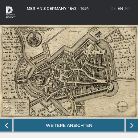
MERIAN'S GERMANY 1642 - 1654
DE
EN
FR
SHIP TYPES
WEITERE ANSICHTEN
Milestones in the history of European shipbuilding