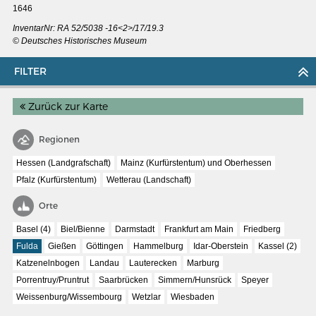
1646
InventarNr: RA 52/5038 -16<2>/17/19.3
© Deutsches Historisches Museum
FILTER
Zurück zur Karte
Regionen
Hessen (Landgrafschaft)
Mainz (Kurfürstentum) und Oberhessen
Pfalz (Kurfürstentum)
Wetterau (Landschaft)
Orte
MERIAN'S GERMANY 1642 - 1654
Basel (4)
Biel/Bienne
Darmstadt
Frankfurt am Main
Friedberg
Fulda
Gießen
Göttingen
Hammelburg
Idar-Oberstein
Kassel (2)
Interaktive Karte
Katzenelnbogen
Landau
Lauterecken
Marburg
Image gallery
Porrentruy/Pruntrut
Saarbrücken
Simmern/Hunsrück
Speyer
Imprint
Weissenburg/Wissembourg
Wetzlar
Wiesbaden
Wissenswert