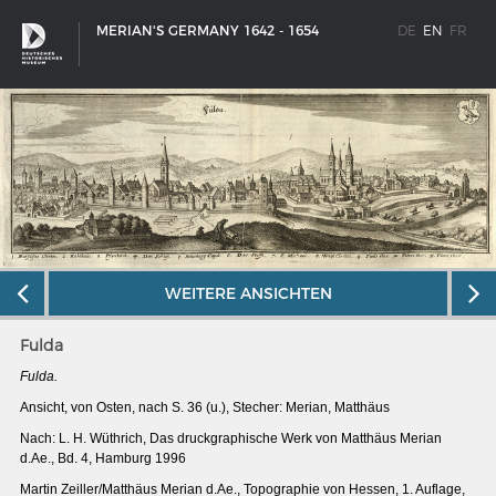
MERIAN'S GERMANY 1642 - 1654
DE
EN
FR
WEITERE ANSICHTEN
Fulda
Fulda.
Ansicht, von Osten, nach S. 36 (u.), Stecher: Merian, Matthäus
SHIP TYPES
Nach: L. H. Wüthrich, Das druckgraphische Werk von Matthäus Merian
d.Ae., Bd. 4, Hamburg 1996
Milestones in the history of European shipbuilding
Martin Zeiller/Matthäus Merian d.Ae.,
Topographie von Hessen, 1. Auflage,