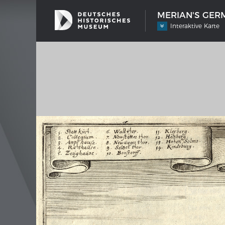
MERIAN'S GERM
Interaktive Karte
SHIP TYPES
MERIAN
Milestones in the history of European
Inter
shipbuilding
Image 
Imprin
Wissen