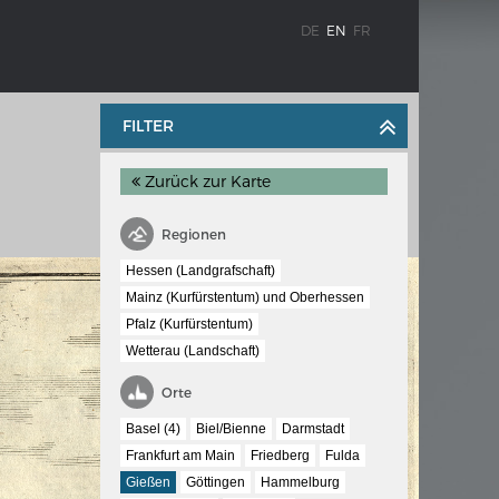
DE
EN
FR
FILTER
Zurück zur Karte
Regionen
Hessen (Landgrafschaft)
Mainz (Kurfürstentum) und Oberhessen
WEIMAR: THE ESSENCE AND VALUE OF
Pfalz (Kurfürstentum)
OBLENZ
DEMOCRACY
Wetterau (Landschaft)
ne river
Government programme
Orte
Basel (4)
Biel/Bienne
Darmstadt
 the
Frankfurt am Main
Friedberg
Fulda
Gießen
Göttingen
Hammelburg