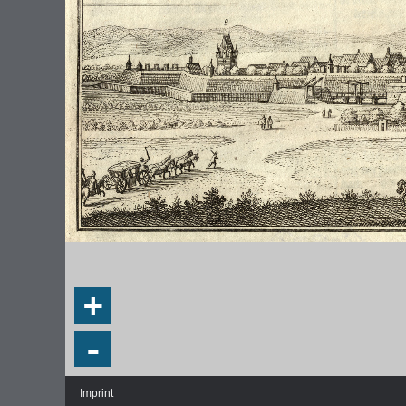
+
-
Imprint