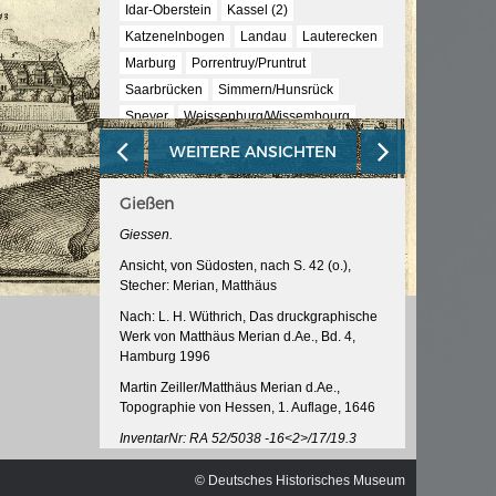
ischen
Idar-Oberstein
Kassel (2)
Katzenelnbogen
Landau
Lauterecken
Marburg
Porrentruy/Pruntrut
Saarbrücken
Simmern/Hunsrück
Speyer
Weissenburg/Wissembourg
Wetzlar
Wiesbaden
WEITERE ANSICHTEN
Gießen
Giessen.
Ansicht, von Südosten, nach S. 42 (o.),
Stecher: Merian, Matthäus
Nach: L. H. Wüthrich, Das druckgraphische
Werk von Matthäus Merian d.Ae., Bd. 4,
Hamburg 1996
Martin Zeiller/Matthäus Merian d.Ae.,
Topographie von Hessen, 1. Auflage, 1646
InventarNr: RA 52/5038 -16<2>/17/19.3
© Deutsches Historisches Museum
© Deutsches Historisches Museum