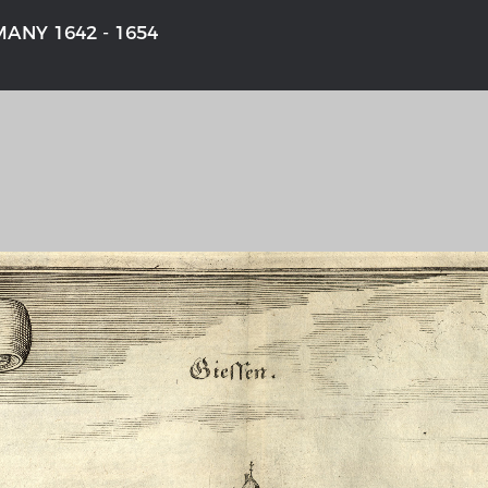
ANY 1642 - 1654
'S GERMANY 1642 - 1654
THE RHINE FROM BASEL TO K
aktive Karte
Entirely new depiction of the Rhi
1794
gallery
Details of the historical map
t
French-German history alongside
Rhine
swert