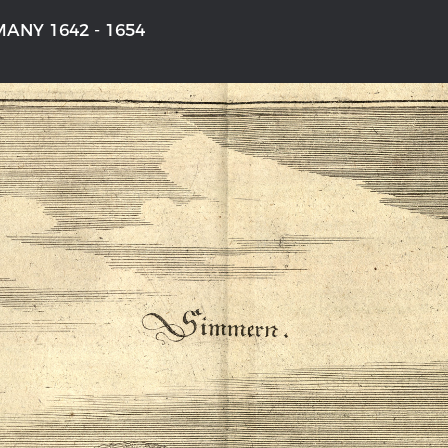
ANY 1642 - 1654
'S GERMANY 1642 - 1654
THE RHINE FROM BASEL TO K
aktive Karte
Entirely new depiction of the Rhi
1794
gallery
Details of the historical map
t
French-German history alongside
Rhine
swert