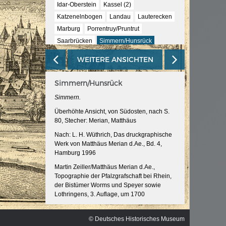
ischen
Idar-Oberstein
Kassel (2)
Katzenelnbogen
Landau
Lauterecken
Marburg
Porrentruy/Pruntrut
Saarbrücken
Simmern/Hunsrück
Speyer
Weissenburg/Wissembourg
WEITERE ANSICHTEN
Wetzlar
Wiesbaden
Simmern/Hunsrück
Simmern.
Überhöhte Ansicht, von Südosten, nach S.
80, Stecher: Merian, Matthäus
Nach: L. H. Wüthrich, Das druckgraphische
Werk von Matthäus Merian d.Ae., Bd. 4,
Hamburg 1996
Martin Zeiller/Matthäus Merian d.Ae.,
Topographie der Pfalzgrafschaft bei Rhein,
der Bistümer Worms und Speyer sowie
Lothringens, 3. Auflage, um 1700
InventarNr: RA 52/5038 -23<3>
© Deutsches Historisches Museum
© Deutsches Historisches Museum