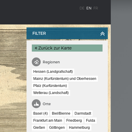
DE
EN
FR
FILTER
Zurück zur Karte
Regionen
Hessen (Landgrafschaft)
Mainz (Kurfürstentum) und Oberhessen
WEIMAR: THE ESSENCE AND VALUE OF
Pfalz (Kurfürstentum)
OBLENZ
DEMOCRACY
Wetterau (Landschaft)
ne river
Government programme
Orte
Basel (4)
Biel/Bienne
Darmstadt
 the
Frankfurt am Main
Friedberg
Fulda
Gießen
Göttingen
Hammelburg