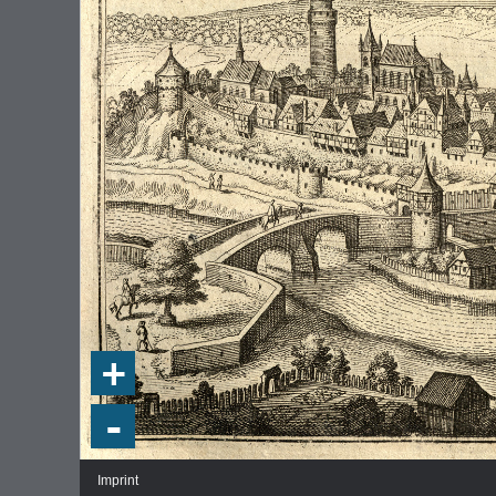
+
-
Imprint