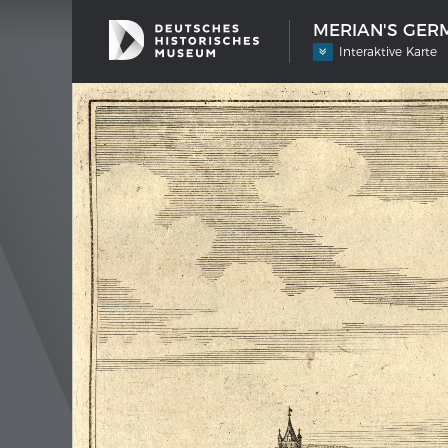
MERIAN'S GERM
Interaktive Karte
SHIP TYPES
MERIAN
Milestones in the history of European
Inter
shipbuilding
Image 
Imprin
Wissen