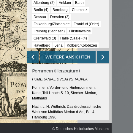
ischen
Altenburg (2)
Anklam
Barth
Berlin (4)
Bernburg
Chemnitz
Dessau
Dresden (2)
Falkenburg/Złocieniec
Frankfurt (Oder)
Freiberg (Sachsen)
Fürstenwalde
Greifswald (3)
Halle (Saale) (4)
Havelberg
Jena
Kolberg/Kołobrzeg
Königstein (2)
Köpenick
Körlin/Karlino
WEITERE ANSICHTEN
Küstrin/Kostrzyn nad Odrą (3)
Landsberg (Warthe)/Gorzów Wielkopolski
Pommern (Herzogtum)
Leipzig
Mansfeld
Meissen
POMERANIAE DVCATVS TABVLA.
Merseburg
Mühlhausen (Thüringen)
Pommern, Vorder- und Hinterpommern,
Naumburg (Saale)
Neuruppin
Plauen
Karte, Teil I: nach S. 10, Stecher: Merian,
Rathenow
Saalfeld (Saale)
Spandau
Matthäus
Stendal
Stettin/Szczecin (3)
Stralsund
Nach: L. H. Wüthrich, Das druckgraphische
Tangermünde
Templin
Torgau (2)
Werk von Matthäus Merian d.Ae., Bd. 4,
Ueckermünde
Usedom
Weimar (2)
Hamburg 1996
Werben (Elbe)
Wettin
Wittenberg
Martin Zeiller/Matthäus Merian d.Ae.,
© Deutsches Historisches Museum
Topographie, von Sachsen und Thüringen,
Wittstock (Dosse)
Wolgast (2)
Wurzen