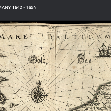
ANY 1642 - 1654
'S GERMANY 1642 - 1654
THE RHINE FROM BASEL TO K
aktive Karte
Entirely new depiction of the Rhi
1794
gallery
Details of the historical map
t
French-German history alongside
Rhine
swert