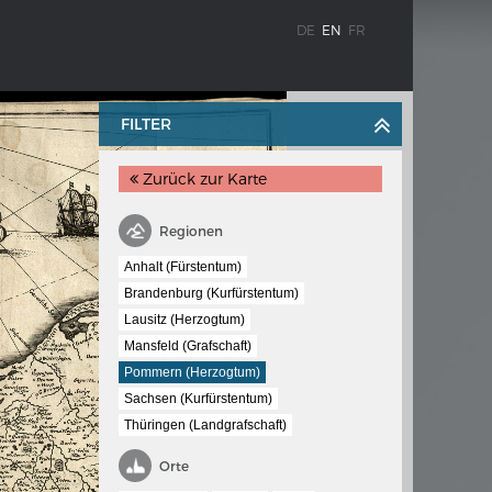
DE
EN
FR
FILTER
Zurück zur Karte
Regionen
Anhalt (Fürstentum)
Brandenburg (Kurfürstentum)
WEIMAR: THE ESSENCE AND VALUE OF
Lausitz (Herzogtum)
OBLENZ
DEMOCRACY
Mansfeld (Grafschaft)
ne river
Government programme
Pommern (Herzogtum)
Sachsen (Kurfürstentum)
Thüringen (Landgrafschaft)
 the
Orte