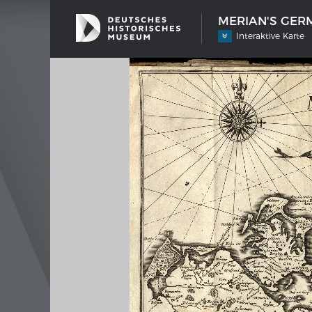
MERIAN'S GERM
Interaktive Karte
SHIP TYPES
MERIAN
Milestones in the history of European
Inter
shipbuilding
Image 
Imprin
Wissen