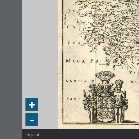
+
-
Imprint