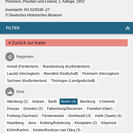
Pommern, Preußen und Livland, 1. Auflage, 1652
InventarNr: RA 52/5038 -27
© Deutsches Historisches Museum
FILTER
Zurück zur Karte
Regionen
Anhalt (Fürstentum)
Brandenburg (Kurfürstentum)
Lausitz (Herzogtum)
Mansfeld (Grafschaft)
Pommern (Herzogtum)
Sachsen (Kurfürstentum)
Thüringen (Landgrafschaft)
Orte
MERIAN'S GERMANY 1642 - 1654
Altenburg (2)
Anklam
Barth
Berlin (4)
Bernburg
Chemnitz
Interaktive Karte
Dessau
Dresden (2)
Falkenburg/Złocieniec
Frankfurt (Oder)
Image gallery
Freiberg (Sachsen)
Fürstenwalde
Greifswald (3)
Halle (Saale) (4)
Havelberg
Jena
Kolberg/Kołobrzeg
Königstein (2)
Köpenick
Imprint
Körlin/Karlino
Küstrin/Kostrzyn nad Odrą (3)
Wissenswert