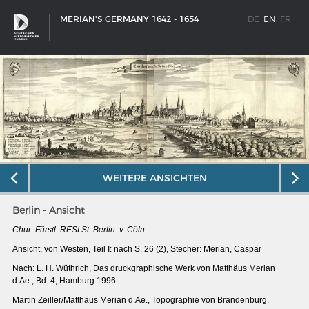
MERIAN'S GERMANY 1642 - 1654
DE
EN
FR
WEITERE ANSICHTEN
Berlin - Ansicht
Chur. Fürstl. RESI St. Berlin: v. Cöln:
Ansicht, von Westen, Teil I: nach S. 26 (2), Stecher: Merian, Caspar
SHIP TYPES
Nach: L. H. Wüthrich, Das druckgraphische Werk von Matthäus Merian
d.Ae., Bd. 4, Hamburg 1996
Milestones in the history of European shipbuilding
Martin Zeiller/Matthäus Merian d.Ae.,
Topographie von Brandenburg,