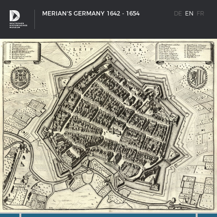
MERIAN'S GERMANY 1642 - 1654
DE
EN
FR
SHIP TYPES
Milestones in the history of European shipbuilding