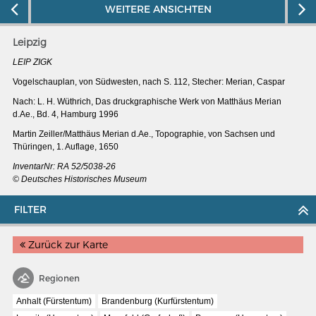
WEITERE ANSICHTEN
Leipzig
LEIP ZIGK
Vogelschauplan, von Südwesten, nach S. 112, Stecher: Merian, Caspar
Nach: L. H. Wüthrich, Das druckgraphische Werk von Matthäus Merian
d.Ae., Bd. 4, Hamburg 1996
Martin Zeiller/Matthäus Merian d.Ae., Topographie, von Sachsen und
Thüringen, 1. Auflage, 1650
InventarNr:
RA 52/5038-26
© Deutsches Historisches Museum
FILTER
MERIAN'S GERMANY 1642 - 1654
Zurück zur Karte
Interaktive Karte
Image gallery
Regionen
Imprint
Anhalt (Fürstentum)
Brandenburg (Kurfürstentum)
Wissenswert