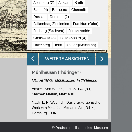
ischen
Altenburg (2)
Anklam
Barth
Berlin (4)
Bernburg
Chemnitz
Dessau
Dresden (2)
Falkenburg/Złocieniec
Frankfurt (Oder)
Freiberg (Sachsen)
Fürstenwalde
Greifswald (3)
Halle (Saale) (4)
Havelberg
Jena
Kolberg/Kołobrzeg
Königstein (2)
Köpenick
Körlin/Karlino
WEITERE ANSICHTEN
Küstrin/Kostrzyn nad Odrą (3)
Landsberg (Warthe)/Gorzów Wielkopolski
Mühlhausen (Thüringen)
Leipzig
Mansfeld
Meissen
Merseburg
Mühlhausen (Thüringen)
MÜLHUSIVM. Mühlhausen, In Thüringen.
Naumburg (Saale)
Neuruppin
Plauen
Ansicht, von Süden, nach S. 142 (o.),
Stecher: Merian, Matthäus
Rathenow
Saalfeld (Saale)
Spandau
Stendal
Stettin/Szczecin (3)
Stralsund
Nach: L. H. Wüthrich, Das druckgraphische
Werk von Matthäus Merian d.Ae., Bd. 4,
Tangermünde
Templin
Torgau (2)
Hamburg 1996
Ueckermünde
Usedom
Weimar (2)
Martin Zeiller/Matthäus Merian d.Ae.,
Werben (Elbe)
Wettin
Wittenberg
Topographie, von Sachsen und Thüringen,
© Deutsches Historisches Museum
Wittstock (Dosse)
Wolgast (2)
Wurzen