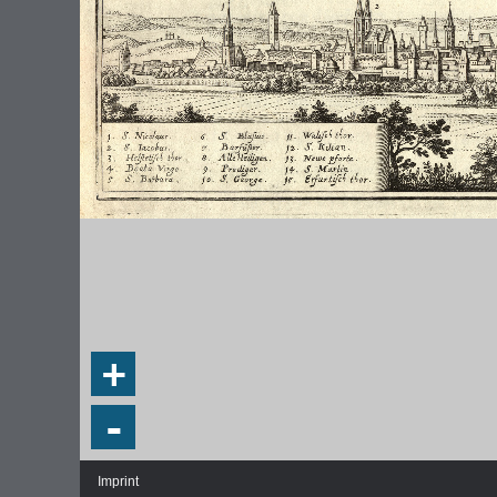
+
-
Imprint