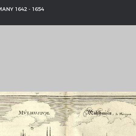
ANY 1642 - 1654
'S GERMANY 1642 - 1654
THE RHINE FROM BASEL TO K
aktive Karte
Entirely new depiction of the Rhi
1794
gallery
Details of the historical map
t
French-German history alongside
Rhine
swert