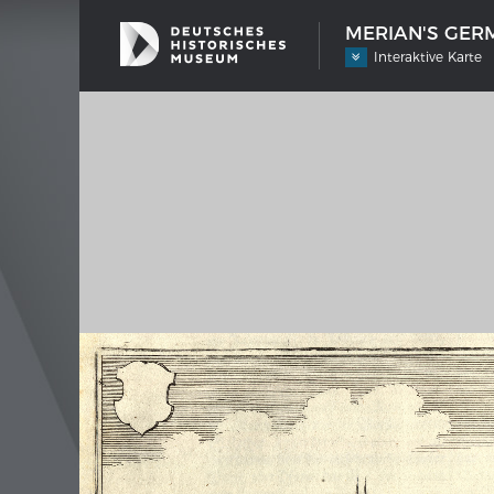
MERIAN'S GERM
Interaktive Karte
SHIP TYPES
MERIAN
Milestones in the history of European
Inter
shipbuilding
Image 
Imprin
Wissen