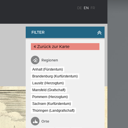
DE
EN
FR
FILTER
Zurück zur Karte
Regionen
Anhalt (Fürstentum)
Brandenburg (Kurfürstentum)
WEIMAR: THE ESSENCE AND VALUE OF
Lausitz (Herzogtum)
OBLENZ
DEMOCRACY
Mansfeld (Grafschaft)
ne river
Government programme
Pommern (Herzogtum)
Sachsen (Kurfürstentum)
Thüringen (Landgrafschaft)
 the
Orte