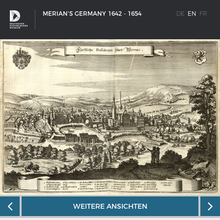
MERIAN'S GERMANY 1642 - 1654
DE
EN
FR
SHIP TYPES
WEITERE ANSICHTEN
Milestones in the history of European shipbuilding