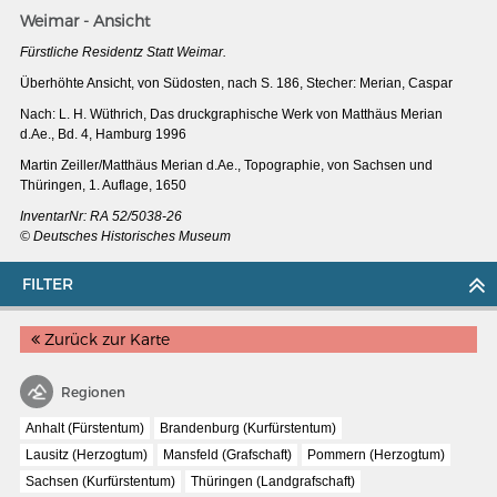
Weimar - Ansicht
Fürstliche Residentz Statt Weimar.
Überhöhte Ansicht, von Südosten, nach S. 186, Stecher: Merian, Caspar
Nach: L. H. Wüthrich, Das druckgraphische Werk von Matthäus Merian
d.Ae., Bd. 4, Hamburg 1996
Martin Zeiller/Matthäus Merian d.Ae., Topographie, von Sachsen und
Thüringen, 1. Auflage, 1650
InventarNr:
RA 52/5038-26
© Deutsches Historisches Museum
FILTER
Zurück zur Karte
MERIAN'S GERMANY 1642 - 1654
Interaktive Karte
Regionen
Image gallery
Anhalt (Fürstentum)
Brandenburg (Kurfürstentum)
Lausitz (Herzogtum)
Mansfeld (Grafschaft)
Pommern (Herzogtum)
Imprint
Sachsen (Kurfürstentum)
Thüringen (Landgrafschaft)
Wissenswert