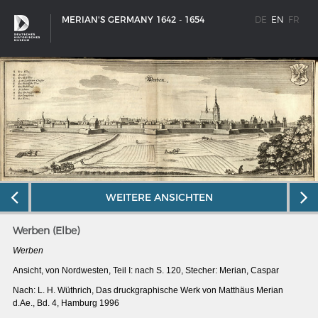
MERIAN'S GERMANY 1642 - 1654
DE
EN
FR
WEITERE ANSICHTEN
Werben (Elbe)
Werben
Ansicht, von Nordwesten, Teil I: nach S. 120, Stecher: Merian, Caspar
SHIP TYPES
Nach: L. H. Wüthrich, Das druckgraphische Werk von Matthäus Merian
Milestones in the history of European shipbuilding
d.Ae., Bd. 4, Hamburg 1996