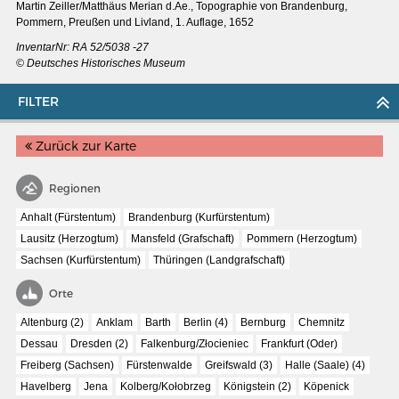
Martin Zeiller/Matthäus Merian d.Ae.,
Topographie von Brandenburg,
Pommern, Preußen und Livland, 1. Auflage, 1652
InventarNr: RA 52/5038 -27
© Deutsches Historisches Museum
FILTER
Zurück zur Karte
Regionen
Anhalt (Fürstentum)
Brandenburg (Kurfürstentum)
Lausitz (Herzogtum)
Mansfeld (Grafschaft)
Pommern (Herzogtum)
Sachsen (Kurfürstentum)
Thüringen (Landgrafschaft)
MERIAN'S GERMANY 1642 - 1654
Orte
Interaktive Karte
Altenburg (2)
Anklam
Barth
Berlin (4)
Bernburg
Chemnitz
Image gallery
Dessau
Dresden (2)
Falkenburg/Złocieniec
Frankfurt (Oder)
Freiberg (Sachsen)
Fürstenwalde
Greifswald (3)
Halle (Saale) (4)
Imprint
Havelberg
Jena
Kolberg/Kołobrzeg
Königstein (2)
Köpenick
Wissenswert