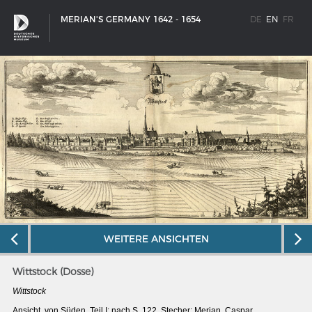
MERIAN'S GERMANY 1642 - 1654
DE
EN
FR
WEITERE ANSICHTEN
Wittstock (Dosse)
SHIP TYPES
Wittstock
Milestones in the history of European shipbuilding
Ansicht, von Süden, Teil I: nach S. 122, Stecher: Merian, Caspar