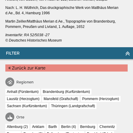
Nach: L. H. Wüthrich, Das druckgraphische Werk von Matthäus Merian
d.Ae., Bd. 4, Hamburg 1996
Martin Zeiller/Matthäus Merian d.Ae.,
Topographie von Brandenburg,
Pommern, Preußen und Livland, 1. Auflage, 1652
InventarNr: RA 52/5038 -27
© Deutsches Historisches Museum
FILTER
Zurück zur Karte
Regionen
Anhalt (Fürstentum)
Brandenburg (Kurfürstentum)
MERIAN'S GERMANY 1642 - 1654
Lausitz (Herzogtum)
Mansfeld (Grafschaft)
Pommern (Herzogtum)
Interaktive Karte
Sachsen (Kurfürstentum)
Thüringen (Landgrafschaft)
Image gallery
Orte
Imprint
Altenburg (2)
Anklam
Barth
Berlin (4)
Bernburg
Chemnitz
Wissenswert