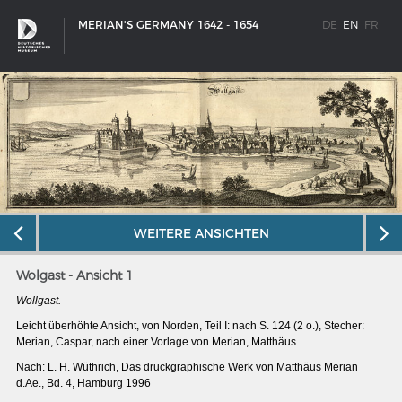
MERIAN'S GERMANY 1642 - 1654
DE
EN
FR
WEITERE ANSICHTEN
Wolgast - Ansicht 1
Wollgast.
Leicht überhöhte Ansicht, von Norden, Teil I: nach S. 124 (2 o.), Stecher:
Merian, Caspar, nach einer Vorlage von Merian, Matthäus
SHIP TYPES
Nach: L. H. Wüthrich, Das druckgraphische Werk von Matthäus Merian
Milestones in the history of European shipbuilding
d.Ae., Bd. 4, Hamburg 1996