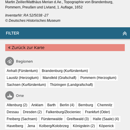
Martin Zeiller/Matthäus Merian d.Ae.,
Topographie von Brandenburg,
Pommern, Preußen und Livland, 1. Auflage, 1652
InventarNr: RA 52/5038 -27
© Deutsches Historisches Museum
FILTER
Zurück zur Karte
Regionen
Anhalt (Fürstentum)
Brandenburg (Kurfürstentum)
Lausitz (Herzogtum)
Mansfeld (Grafschaft)
Pommern (Herzogtum)
Sachsen (Kurfürstentum)
Thüringen (Landgrafschaft)
MERIAN'S GERMANY 1642 - 1654
Orte
Interaktive Karte
Altenburg (2)
Anklam
Barth
Berlin (4)
Bernburg
Chemnitz
Image gallery
Dessau
Dresden (2)
Falkenburg/Złocieniec
Frankfurt (Oder)
Freiberg (Sachsen)
Fürstenwalde
Greifswald (3)
Halle (Saale) (4)
Imprint
Havelberg
Jena
Kolberg/Kołobrzeg
Königstein (2)
Köpenick
Wissenswert