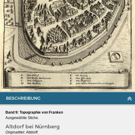
MERIANS DEUTSCHLAND 1642 - 1654
BESCHREIBUNG
Interaktive Karte
Band 9: Topographie von Franken
Bildergalerie Topographia Germaniae
Ausgewählte Stiche
.
Impressum
Altdorf bei Nürnberg
Originaltitel:
Altdorff.
Wissenswert