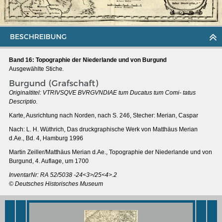
BESCHREIBUNG
Band 16: Topographie der Niederlande und von Burgund
Ausgewählte Stiche
.
Burgund (Grafschaft)
Originaltitel: VTRIVSQVE BVRGVNDIAE tum Ducatus tum Comi- tatus
Descriptio.
Karte, Ausrichtung nach Norden, nach S. 246, Stecher: Merian, Caspar
Nach: L. H. Wüthrich, Das druckgraphische Werk von Matthäus Merian
d.Ae., Bd. 4, Hamburg 1996
Martin Zeiller/Matthäus Merian d.Ae., Topographie der Niederlande und von
MERIANS DEUTSCHLAND 1642 - 1654
Burgund, 4. Auflage, um 1700
Interaktive Karte
InventarNr: RA 52/5038 -24<3>/25<4>.2
© Deutsches Historisches Museum
Bildergalerie Topographia Germaniae
Impressum
Wissenswert