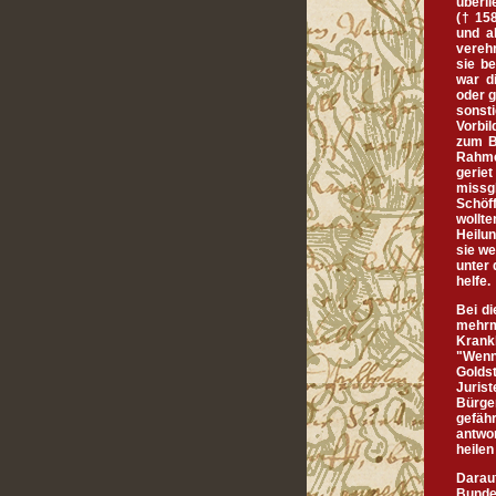
überli
(† 158
und a
verehr
sie be
war d
oder 
sonsti
Vorbi
zum B
Rahmen
gerie
missgl
Schöff
wollte
Heilun
sie we
unter 
helfe.
Bei di
mehrm
Krankh
"Wenn 
Goldst
Jurist
Bürge
gefähr
antwor
heilen
Darau
Bunde