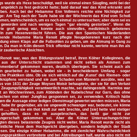
s wurde als Hexe beschuldigt, weil sie einmal einen Säugling, wohl bei der
 angeblich zu fest gedrückt hatte; bald darauf war das Kind erkrankt und
rben. Auch bei der Hebamme Enn Vollmers reichte eine Nichtigkeit zur
ge: Am Tag nach der Taufe habe sie der Wöchnerin das Kind vom Schoß
men, wahrscheinlich, um es noch einmal zu untersuchen; aber dann sei es
 geworden und nach wenigen Tagen "gar elendig gestorben". Wenn die
rie groß genug war, konnte auch sinnvolles, medizinisch gebotenes
ln zum Hexenverdacht führen. Die aus den Spanischen Niederlanden
ende Hebamme Maria Renoit pflegte Neugeborenen kurz nach der
ndung einen Klaps auf die Fußsohlen zu geben, um die Atmung in Gang zu
n. Da man in Köln diesen Trick offenbar nicht kannte, wertete man ihn als
für zauberische Absichten.
Renoit war, was den Bildungsstand betraf, ihren Kölner Kolleginnen, die
 aus der Unterschicht stammten und nicht selten als Ammen zum
menberuf gekommen waren, deutlich überlegen. Sie scheint auch als
rin gearbeitet zu haben, wobei sie - in bescheidenem Umfang - sogar
he Praktiken übte. Ob sie sich wirklich auf die ‚Kunst' des Riemen- oder
lknüpfens verstand und sie zum Schaden von Männern ausübte, was im
ss von 1631 der Zeuge Moyses Moisir behauptete, der sie für den Verlust
 Zeugungsfähigkeit verantwortlich machte, sei dahingestellt. Harmlos war
at an Wöchnerinnen, zum Abbinden der Nabelschnur nur Garn, das ohne
chen von einer Jungfrau gesponnen sei, zu verwenden. Kritisch hätte
gen die Aussage einer ledigen Dienstmagd gewertet werden müssen, Maria
 habe ihr gegenüber, als sie ungewollt schwanger war, bedeutet, sie könne
 …, dass sie ein thot kindt zur welt brechte, und [sie] hette viel stetiger
 geholffen, dass es nit ausgebrochen, das heißt gar nicht zur
ngerschaft gekommen sei. Aber die Kölner Untersuchungsrichter
gten dieses belastende Zeugnis nicht weiter. Maria Renoit wurde nicht als
intliche Hexe dem Hochgericht übergeben, sondern lediglich der Stadt
esen. Die einzige Kölner Hebamme, die mit ziemlicher Wahrscheinlichkeit
ungspraktiken verbreitete und bei Abtreibungen half, wurde also nicht mit