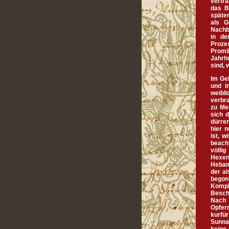
vertr
das B
später
als G
Nachb
in de
Proze
Promi
Jahrh
sind, 
Im Ge
und i
weibl
verbr
zu Me
sich d
dürre
hier n
ist, w
beach
völli
Hexen
Hebam
der a
begon
Kompli
Besch
Nach 
Opfer
kurfür
Sunna 