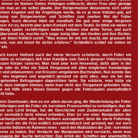
n immer im Namen Gottes Heilungen vollbracht, dieser Frau aber genüge
nn man an sie selbst glaube. Der Bürgermeister distanzierte sich sofort
einem Angebot und die Angeklagte wurde, da es ja neue Indizien gab, auf
sung von Bürgermeister und Schöffen zum zweiten Mal der Folter
zogen. Auch diesmal blieb sie standhaft. Sie gab zwar einige Vergehen
ser Art zu, bestritt aber jeden Kontakt mit dem Teufel. So blieb sie weiter in
Wenig später rechtfertigten weitere Indizien eine dritte Tortur, und auch
überstand sie, machte sich sogar lustig über den Henker und ihre Richter,
sie ihnen fröhlich zurief: "Was immer Ihr mit mir macht, wie grausam Ihr
eid, von mir könnt Ihr nichts erfahren." Schließlich schlief sie mitten im
 ein.
ch kurzer Haftzeit auch der vierte Versuch scheiterte, durch Folter ein
ndnis zu erzwingen, ließ man Katelijne zum Zweck genauer Untersuchung
nzen Körper rasieren. Man fand zwar kein Hexenmal, dafür aber in der
de oder im After ein Stück Pergament mit allen möglichen fremdartigen
 und unbekannten, von Kreuzen umgebenen Buchstaben. Nun konnte das
r neu beginnen und angeblich gestand sie jetzt alles, was sie bei den
rgehenden Befragungen abgestritten hatte. Sie erklärte, man hätte sie
ls dazu zwingen können, wenn man nicht das Pergament gefunden hätte,
ie mit Hilfe eines bösen Geistes gegen alle Folterqualen unempfindlich
ht habe.
rist Damhouder, dem es vor allem darum ging, die Wiederholung der Folter
htfertigen und die Folter als korrektes Prozessmittel zu verteidigen, das die
eit ans Licht bringe, hat die Geschichte vom Zauberamulett der alten
in vermutlich nicht einmal erfunden. Eher ist von einer Manipulation der
suchungsrichter oder des Henkers auszugehen; denn die vierte Folterung,
der nach der die Frau endlich zusammenbrach und gestand, war nur noch
starke Indizien im Rahmen eines - nach den Maßstäben der Zeit - korrekten
hrens zu halten. Der Verdacht der Manipulation wird verstärkt, wenn man
usgang der Sache betrachtet: Das Urteil der Schöffen war uneinheitlich.