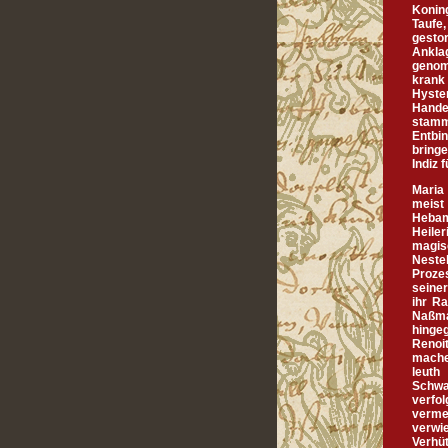
Koning
Taufe,
gesto
Ankla
genom
krank
Hyste
Hande
stamm
Entbi
bringe
Indiz 
Maria 
meist
Hebam
Heile
magisc
Neste
Proze
seiner
ihr R
Naßma
hinge
Renoit
machen
leuth
Schwa
verfol
verme
verwi
Verhüt