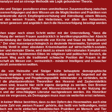
nanalyse und an strenge Methodik wie Logik gebundener Theorie.
ohn und Steiger postulieren einen unmittelbaren Zusammenhang zwischen
exenverfolgungen und dem Wissen um die Möglichkeiten und Praktiken von
tenkontrolle durch Empfängnisverhütung und Abtreibung; einem Wissen,
ei den weisen Frauen, den Heilerinnen, vor allem den Hebammen,
triert gewesen und angeblich durch die Hexenverfolgung beseitigt worden
ehen sogar noch einen Schritt weiter mit der Unterstellung, "dass die
htung der weisen Frauen ausdrücklich in bevölkerungspolitischer Absicht
nterbindung der Geburtenkontrolle von Kirche und Staat ins Werk gesetzt
." Der eher massenpsychologisch zu deutende Hexenwahn, Symptom und
zeitig Ventil in einer absoluten Krisensituation auf wirtschaftlich-sozialer,
öser und mentaler Ebene, wird damit zu einem kühl-rationalen Komplott von
tig männlich bestimmten Eliten im religiösen und politischen Bereich, die
iesem Weg auch die traditionell schwache Position der Frauen in der
schaft als Wesen von - vermeintlich - minderer Intelligenz und schwacher
skraft zementieren wollten.
 die von Heinsohn und Steiger kühn behauptete demographische
etzung nirgends erreicht wurde, sondern dass ganz im Gegenteil auf die
Hexenverfolgung und Peuplierungspolitik miteinander zu verbinden, nicht
l die phantasievollsten Theoretiker des Hexerei- und Zaubereidelikts
men sind, braucht hier nicht eigens dargelegt zu werden. Den Bremer
logen sind genügend Fehler und Missverständnisse in der Nutzung der
en und der einschlägigen Literatur nachgewiesen worden. Als Historiker
man sie vergessen, als Demagogen muss man sie weiterhin ernst nehmen.
 in keiner Weise bestritten, dass zu den Opfern des Hexenwahns auch eine
ikante Zahl von ‚weisen Frauen' gehörte, das heißt von heilkundigen, meist
doch mit recht einfachen medizinischen Praktiken an Mensch und Tier