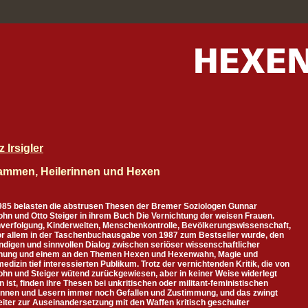
 Irsigler
mmen, Heilerinnen und Hexen
1985 belasten die abstrusen Thesen der Bremer Soziologen Gunnar
hn und Otto Steiger in ihrem Buch Die Vernichtung der weisen Frauen.
verfolgung, Kinderwelten, Menschenkontrolle, Bevölkerungswissenschaft,
or allem in der Taschenbuchausgabe von 1987 zum Bestseller wurde, den
digen und sinnvollen Dialog zwischen seriöser wissenschaftlicher
hung und einem an den Themen Hexen und Hexenwahn, Magie und
edizin tief interessierten Publikum. Trotz der vernichtenden Kritik, die von
hn und Steiger wütend zurückgewiesen, aber in keiner Weise widerlegt
 ist, finden ihre Thesen bei unkritischen oder militant-feministischen
innen und Lesern immer noch Gefallen und Zustimmung, und das zwingt
iter zur Auseinandersetzung mit den Waffen kritisch geschulter