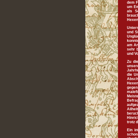
dem F
um Em
als S
brauc
Hexen 
Unter
und St
Unglü
konnt
am An
sehr b
und Vo
Zu di
unser
Jahrh
die U
Absch
Hexen
gege
malef
Meist
Befrag
aufge
Ailhe
beruc
Hinri
trotz
Ein i
schon