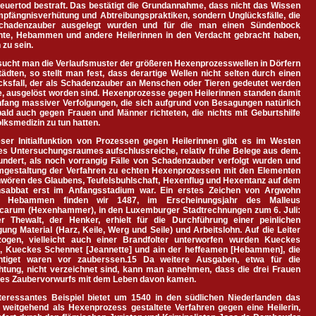
euertod bestraft. Das bestätigt die Grundannahme, dass nicht das Wissen
pfängnisverhütung und Abtreibungspraktiken, sondern Unglücksfälle, die
chadenzauber ausgelegt wurden und für die man einen Sündenbock
hte, Hebammen und andere Heilerinnen in den Verdacht gebracht haben,
zu sein.
sucht man die Verlaufsmuster der größeren Hexenprozesswellen in Dörfern
ädten, so stellt man fest, dass derartige Wellen nicht selten durch einen
cksfall, der als Schadenzauber an Menschen oder Tieren gedeutet werden
e, ausgelöst worden sind. Hexenprozesse gegen Heilerinnen standen damit
fang massiver Verfolgungen, die sich aufgrund von Besagungen natürlich
ald auch gegen Frauen und Männer richteten, die nichts mit Geburtshilfe
lksmedizin zu tun hatten.
eser Initialfunktion von Prozessen gegen Heilerinnen gibt es im Westen
es Untersuchungsraumes aufschlussreiche, relativ frühe Belege aus dem.
undert, als noch vorrangig Fälle von Schadenzauber verfolgt wurden und
mgestaltung der Verfahren zu echten Hexenprozessen mit den Elementen
wören des Glaubens, Teufelsbuhlschaft, Hexenflug und Hexentanz auf dem
sabbat erst im Anfangsstadium war. Ein erstes Zeichen von Argwohn
n Hebammen finden wir 1487, im Erscheinungsjahr des Malleus
icarum (Hexenhammer), in den Luxemburger Stadtrechnungen zum 6. Juli:
er Thewalt, der Henker, erhielt für die Durchführung einer peinlichen
ung Material (Harz, Keile, Werg und Seile) und Arbeitslohn. Auf die Leiter
zogen, vielleicht auch einer Brandfolter unterworfen wurden Kueckes
it, Kueckes Schennet [Jeannette] und ain der heffeamen [Hebammen], die
htiget waren vor zauberssen.15 Da weitere Ausgaben, etwa für die
chtung, nicht verzeichnet sind, kann man annehmen, dass die drei Frauen
 des Zaubervorwurfs mit dem Leben davon kamen.
nteressantes Beispiel bietet um 1540 in den südlichen Niederlanden das
 weitgehend als Hexenprozess gestaltete Verfahren gegen eine Heilerin,