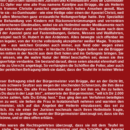
efert durch den flämischen Juristen und Kriminalisten Joos de Damhouder
1). Opfer war eine alte Frau namens Katelijne aus Brügge, die als Heilerin
ls fromme Christin zunächst ungewöhnlich hohes Ansehen genoß. Man
te sie - so Damhouder - wie eine Heilige oder einen der Apostel Christi, weil
i allen Menschen ganz erstaunliche Heilungserfolge hatte. Ihre Spezialität
ie Behandlung von Kindern mit Rückenverkrümmungen und verrenkten
gebrochenen Gliedmaßen, wobei sie als Heilmittel weder Medikamente noch
ge erkennbare und nachvollziehbare Mittel einsetzte. Sie baute nach dem
ld der Apostel ganz auf Fastenübungen, Gebete, Messen und Wallfahrten,
eispiel nach St. Hubert in den Ardennen. Alles bewegte sich offenbar im
 legaler, von der Kirche vollständig akzeptierter weißer Magie. Trotzdem
t sie - aus welchen Gründen auch immer, aus Neid oder wegen eines
ückten Heilungsversuchs - in Verdacht. Eines Tages ließen sie die Brügger
en mitten in der Nacht aus dem Bett holen und ins Gefängnis bringen. Sie
n wissen, wie die wahre Natur der Mittel beschaffen sei, denen sie ihre
gserfolge verdankte. Sie bestand darauf, diese seien absolut ehrenhaft und
rde zu Unrecht angeklagt. So verhängten die Schöffen die Folter, aber auch
der peinlichen Befragung blieb sie dabei, dass der Teufel ihr in keiner Weise
eser Befragung stieß der Bürgermeister von Brügge, der an der Gicht litt,
als schwere Seufzer aus wegen der stechenden Schmerzen, die ihm diese
eit bereitete. Die alte Frau bemerkte das und bot ihm an, ihn zu heilen.
Du dazu in der Lage bist", antwortete der Bürgermeister, "will ich Dir 2.000
ücke zahlen, falls Du Erfolg hast." Das ging den am Verfahren beteiligten
en zu weit; sie ließen die Frau in Isolationshaft nehmen und warnten den
rmeister, sich auf das Angebot der Heilerin einzulassen; das sei zu
lich. Als sie einer der Juristen nochmals nach ihren Heilmitteln fragte,
tete sie, es genüge ihr, wenn der Bürgermeister überzeugt sei, dass sie ihn
 könne, und er dies offen erkläre.
fhin waren die Rechtsgelehrten überzeugt, dass sie mit dem Teufel im
 stehe. Sie erklärten dem Bürgermeister und den Schöffen, die Apostel