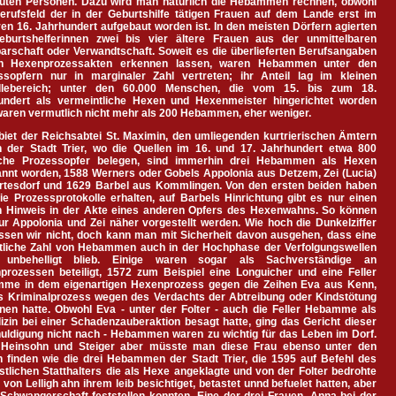
auten Personen. Dazu wird man natürlich die Hebammen rechnen, obwohl
erufsfeld der in der Geburtshilfe tätigen Frauen auf dem Lande erst im
en 16. Jahrhundert aufgebaut worden ist. In den meisten Dörfern agierten
eburtshelferinnen zwei bis vier ältere Frauen aus der unmittelbaren
arschaft oder Verwandtschaft. Soweit es die überlieferten Berufsangaben
n Hexenprozessakten erkennen lassen, waren Hebammen unter den
ssopfern nur in marginaler Zahl vertreten; ihr Anteil lag im kleinen
llebereich; unter den 60.000 Menschen, die vom 15. bis zum 18.
undert als vermeintliche Hexen und Hexenmeister hingerichtet worden
waren vermutlich nicht mehr als 200 Hebammen, eher weniger.
biet der Reichsabtei St. Maximin, den umliegenden kurtrierischen Ämtern
n der Stadt Trier, wo die Quellen im 16. und 17. Jahrhundert etwa 800
iche Prozessopfer belegen, sind immerhin drei Hebammen als Hexen
annt worden, 1588 Werners oder Gobels Appolonia aus Detzem, Zei (Lucia)
rtesdorf und 1629 Barbel aus Kommlingen. Von den ersten beiden haben
ie Prozessprotokolle erhalten, auf Barbels Hinrichtung gibt es nur einen
n Hinweis in der Akte eines anderen Opfers des Hexenwahns. So können
ur Appolonia und Zei näher vorgestellt werden. Wie hoch die Dunkelziffer
issen wir nicht, doch kann man mit Sicherheit davon ausgehen, dass eine
tliche Zahl von Hebammen auch in der Hochphase der Verfolgungswellen
g unbehelligt blieb. Einige waren sogar als Sachverständige an
prozessen beteiligt, 1572 zum Beispiel eine Longuicher und eine Feller
me in dem eigenartigen Hexenprozess gegen die Zeihen Eva aus Kenn,
ls Kriminalprozess wegen des Verdachts der Abtreibung oder Kindstötung
nen hatte. Obwohl Eva - unter der Folter - auch die Feller Hebamme als
zin bei einer Schadenzauberaktion besagt hatte, ging das Gericht dieser
uldigung nicht nach - Hebammen waren zu wichtig für das Leben im Dorf.
Heinsohn und Steiger aber müsste man diese Frau ebenso unter den
n finden wie die drei Hebammen der Stadt Trier, die 1595 auf Befehl des
stlichen Statthalters die als Hexe angeklagte und von der Folter bedrohte
von Lelligh ahn ihrem leib besichtiget, betastet unnd befuelet hatten, aber