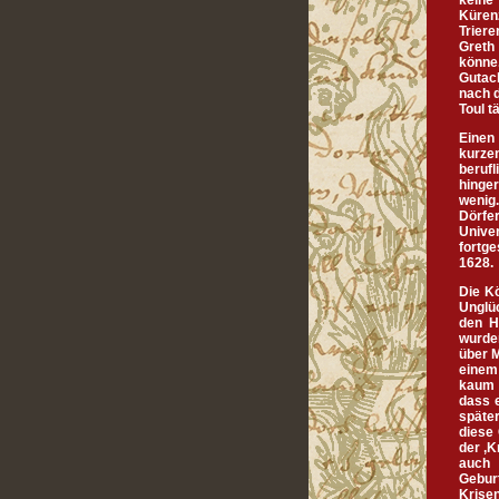
keine 
Küren
Trier
Greth
könne
Gutac
nach 
Toul t
Einen
kurze
beruf
hinge
wenig
Dörfer
Unive
fortg
1628.
Die Kö
Unglü
den H
wurde
über 
einem
kaum 
dass e
später
diese 
der ‚K
auch 
Geburt
Krise