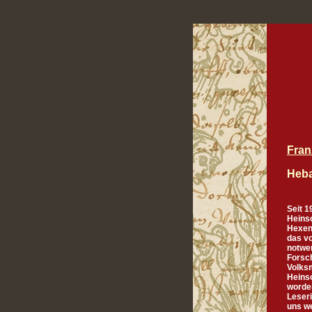
Franz
Heba
Seit 
Heinso
Hexen
das v
notwen
Forsc
Volksm
Heinso
worden
Leser
uns we