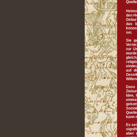
Quelle
Heins
den H
Gebur
das b
konzen
sei.
Sie g
Vernic
zur U
wurde
gleich
religi
eindeu
auf d
Gesell
Willen
Dass
Ziels
Idee, 
einma
gekom
Sozio
Quell
kann 
Es sei
signif
aber 