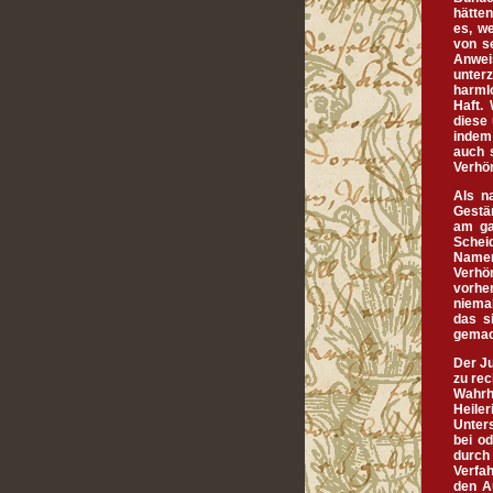
hätte
es, we
von s
Anwei
unter
harmlo
Haft. 
diese 
indem 
auch s
Verhör
Als na
Gestä
am ga
Schei
Namen
Verhö
vorhe
niema
das s
gemac
Der Ju
zu rec
Wahrh
Heiler
Unter
bei o
durch 
Verfa
den A