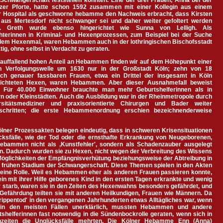
Schwangerschaft feststellen konnten. Eine der drei Frauen, Anna bei der
zer Pforte, hatte schon 1592 zusammen mit einer Kollegin aus einem
er Hospital als geschworne hebamme den Nachweis erbracht, dass Kirsten
 aus Mertesdorf nicht schwanger sei und daher weiter gefoltert werden
. Greth wurde ebenso hingerichtet wie Sunna von Lelligh. Als
hterinnen in Kriminal- und Hexenprozessen, zum Beispiel bei der Suche
dem Hexenmal, waren Hebammen auch in der lothringischen Bischofsstadt
ätig, ohne selbst in Verdacht zu geraten.
 auffallend hohen Anteil an Hebammen finden wir auf dem Höhepunkt einer
n Verfolgungswelle um 1630 nur in der Großstadt Köln; zehn von 18
lich genauer fassbaren Frauen, etwa ein Drittel der insgesamt in Köln
richteten Hexen, waren Hebammen. Aber dieser Ausnahmefall beweist
. Für 40.000 Einwohner brauchte man mehr Geburtshelferinnen als in
n oder Kleinstädten. Auch die Ausbildung war in der Rheinmetropole durch
rsitätsmediziner und praxisorientierte Chirurgen und Bader weiter
eschritten; die erste Hebammenordnung erschien bezeichnenderweise
lner Prozessakten belegen eindeutig, dass in schweren Krisensituationen
cksfälle, wie der Tod oder die ernsthafte Erkrankung von Neugeborenen,
ebammen nicht als ‚Kunstfehler', sondern als Schadenzauber ausgelegt
n. Dadurch wurden sie zu Hexen, nicht wegen der Verbreitung des Wissens
Möglichkeiten der Empfängnisverhütung beziehungsweise der Abtreibung in
 frühen Stadium der Schwangerschaft. Diese Themen spielen in den Akten
eine Rolle. Weil es Hebammen eher als anderen Frauen passieren konnte,
in mit ihrer Hilfe geborenes Kind in den ersten Tagen erkrankte und wenig
 starb, waren sie in den Zeiten des Hexenwahns besonders gefährdet, und
Gefährdung teilten sie mit anderen Heilkundigen, Frauen wie Männern. Da
rippentod' in den vergangenen Jahrhunderten etwas Alltägliches war, wenn
in den meisten Fällen unerklärlich, mussten Hebammen und andere
shelferinnen fast notwendig in die Sündenbockrolle geraten, wenn sich in
nzeiten die Unglücksfälle mehrten. Die Kölner Hebamme Enn (Anna)