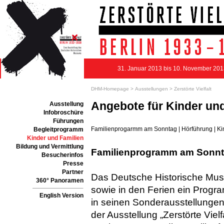
31. Januar 2013 bis 10. November 20
DHM-Homepage >
Ausstellungen >
Zerstörte Vielfalt
Angebote für Kinder und
Ausstellung
Infobroschüre
Führungen
Familienprogarmm am Sonntag
|
Hörführung
|
Ki
Begleitprogramm
Kinder und Familien
Bildung und Vermittlung
Familienprogramm am Sonnta
Besucherinfos
Presse
Partner
Das Deutsche Historische Mus
360° Panoramen
sowie in den Ferien ein Progr
English Version
in seinen Sonderausstellungen 
der Ausstellung „Zerstörte Vielf