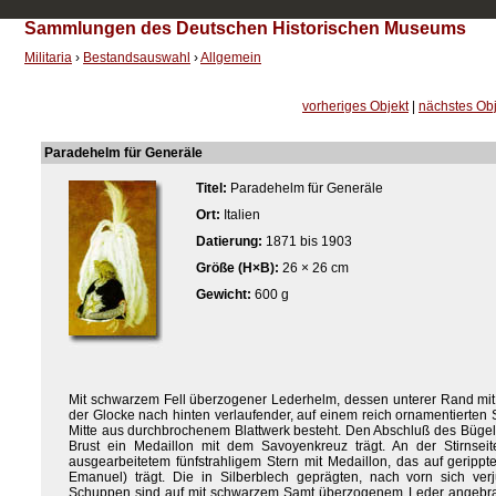
Sammlungen des Deutschen Historischen Museums
Militaria
›
Bestandsauswahl
›
Allgemein
vorheriges Objekt
|
nächstes Obj
Paradehelm für Generäle
Titel:
Paradehelm für Generäle
Ort:
Italien
Datierung:
1871 bis 1903
Größe (H×B):
26 × 26 cm
Gewicht:
600 g
Mit schwarzem Fell überzogener Lederhelm, dessen unterer Rand mit e
der Glocke nach hinten verlaufender, auf einem reich ornamentierten 
Mitte aus durchbrochenem Blattwerk besteht. Den Abschluß des Bügels 
Brust ein Medaillon mit dem Savoyenkreuz trägt. An der Stirnseit
ausgearbeitetem fünfstrahligem Stern mit Medaillon, das auf gerippt
Emanuel) trägt. Die in Silberblech geprägten, nach vorn sich ver
Schuppen sind auf mit schwarzem Samt überzogenem Leder angebra