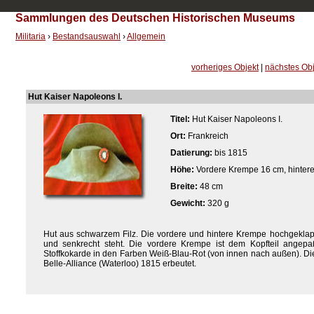
Sammlungen des Deutschen Historischen Museums
Militaria
›
Bestandsauswahl
›
Allgemein
vorheriges Objekt
|
nächstes Obj
Hut Kaiser Napoleons I.
Titel:
Hut Kaiser Napoleons I.
Ort:
Frankreich
Datierung:
bis 1815
Höhe:
Vordere Krempe 16 cm, hinter
Breite:
48 cm
Gewicht:
320 g
Hut aus schwarzem Filz. Die vordere und hintere Krempe hochgeklappt
und senkrecht steht. Die vordere Krempe ist dem Kopfteil angepaßt
Stoffkokarde in den Farben Weiß-Blau-Rot (von innen nach außen). Die 
Belle-Alliance (Waterloo) 1815 erbeutet.