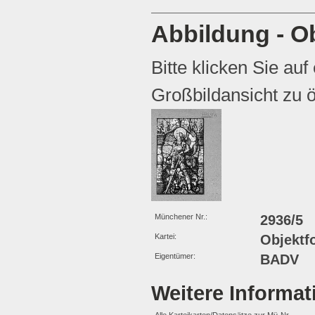
Abbildung - Ob
Bitte klicken Sie auf
Großbildansicht zu ö
Münchener Nr.:
2936/5
Kartei:
Objektf
Eigentümer:
BADV
Weitere Informa
Alle Karteikarten/Datensätze zur Mü-Nr.