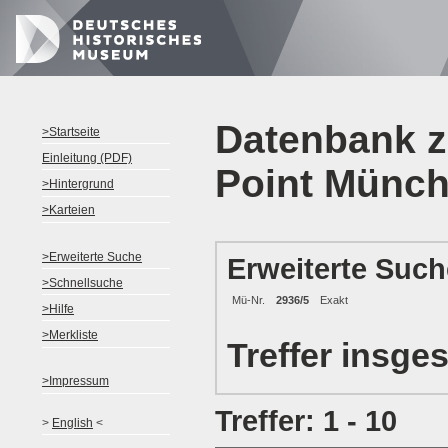
Datenbank z
>Startseite
Einleitung (PDF)
Point Münc
>Hintergrund
>Karteien
>Erweiterte Suche
Erweiterte Such
>Schnellsuche
Mü-Nr.
2936/5
Exakt
>Hilfe
>Merkliste
Treffer insge
>Impressum
Treffer: 1 - 10
>
English
<