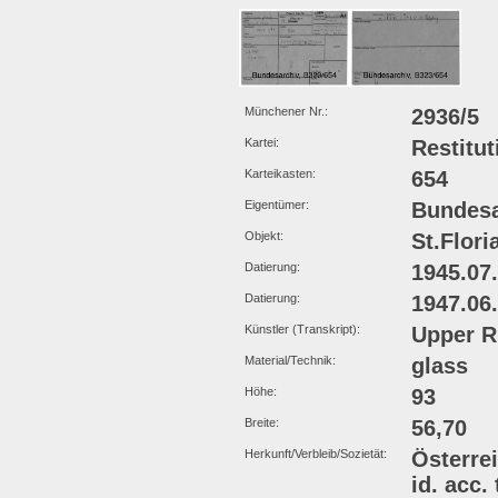
Münchener Nr.:
2936/5
Kartei:
Restitut
Karteikasten:
654
Eigentümer:
Bundesa
Objekt:
St.Flori
Datierung:
1945.07
Datierung:
1947.06
Künstler (Transkript):
Upper R
Material/Technik:
glass
Höhe:
93
Breite:
56,70
Herkunft/Verbleib/Sozietät:
Österrei
id. acc.