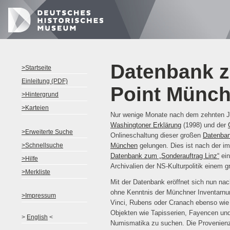
Datenbank z
>Startseite
Einleitung (PDF)
Point Münc
>Hintergrund
>Karteien
Nur wenige Monate nach dem zehnten J
Washingtoner Erklärung
(1998) und der
>Erweiterte Suche
Onlineschaltung dieser großen
Datenban
>Schnellsuche
München
gelungen. Dies ist nach der im
Datenbank zum „Sonderauftrag Linz“
ein
>Hilfe
Archivalien der NS-Kulturpolitik einem 
>Merkliste
Mit der Datenbank eröffnet sich nun nac
ohne Kenntnis der Münchner Inventarn
>Impressum
Vinci, Rubens oder Cranach ebenso wie 
Objekten wie Tapisserien, Fayencen un
>
English
<
Numismatika zu suchen. Die Provenien