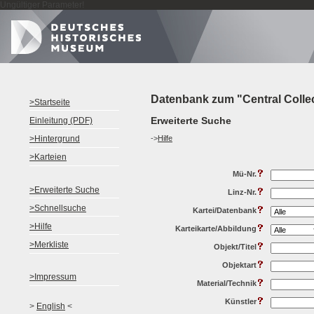
Ungültiger Parameter!
Datenbank zum "Central Colle
>Startseite
Erweiterte Suche
Einleitung (PDF)
->
Hilfe
>Hintergrund
>Karteien
Mü-Nr.
>Erweiterte Suche
Linz-Nr.
>Schnellsuche
Kartei/Datenbank
>Hilfe
Karteikarte/Abbildung
>Merkliste
Objekt/Titel
Objektart
>Impressum
Material/Technik
Künstler
>
English
<