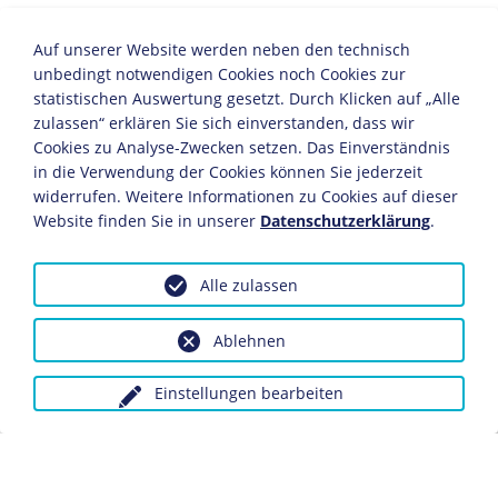
Kopie nach Eugène Delacroix (1798-1863)
Auf unserer Website werden neben den technisch
Frankreich, um 1860
unbedingt notwendigen Cookies noch Cookies zur
statistischen Auswertung gesetzt. Durch Klicken auf „Alle
Öl/Leinwand
zulassen“ erklären Sie sich einverstanden, dass wir
177 x 220 cm
Cookies zu Analyse-Zwecken setzen. Das Einverständnis
Bildnachweis: Deutsches Historisches Museum,
in die Verwendung der Cookies können Sie jederzeit
Berlin
widerrufen. Weitere Informationen zu Cookies auf dieser
Inv.-Nr.: Gm 2005/14
Website finden Sie in unserer
Datenschutzerklärung
.
Eugène Delacroix malte 1830, im Alter von 32 Jahren,
Alle zulassen
sein großes Bild vom Freiheitskampf des französischen
Volkes, das heute im Louvre in Paris ausgestellt ist. Mit
hocherhobener Fahne fordert die jungen Frau, die die
Ablehnen
Freiheit symbolisiert, das Volk auf, vorwärts zu stürmen.
Sie steht auf den Barrikaden, die mit Leichen der
Einstellungen bearbeiten
Gefallenen schon fast zugedeckt sind, inmitten der
bewaffneten Bürger. In der einen Hand hält sie die
Trikolore, in der anderen ein Gewehr. Sie wird flankiert
von einem pistoleschwingenden Jungen und einem