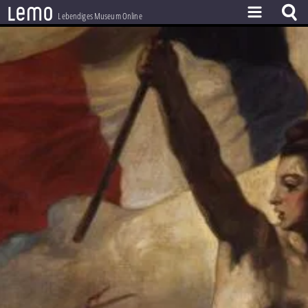
l
e
m
o
Lebendiges Museum Online
ZEITSTRAHL
THEMEN
ZEITZEUGEN
BESTAND
LERNEN
PROJEKT