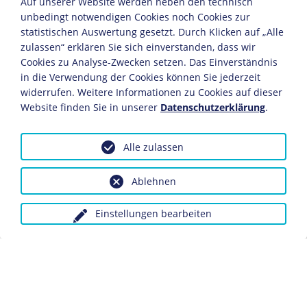
Auf unserer Website werden neben den technisch
Herausgeber: Oberkommando der Wehrmacht
unbedingt notwendigen Cookies noch Cookies zur
Scherl-Verlag
statistischen Auswertung gesetzt. Durch Klicken auf „Alle
Berlin, 1940
zulassen“ erklären Sie sich einverstanden, dass wir
22,3 x 15,8 cm
Cookies zu Analyse-Zwecken setzen. Das Einverständnis
Bildnachweis: Deutsches Historisches Museum,
in die Verwendung der Cookies können Sie jederzeit
Berlin
widerrufen. Weitere Informationen zu Cookies auf dieser
Inv.-Nr.: Do2 99/332
Website finden Sie in unserer
Datenschutzerklärung
.
Die meisten Deutschen standen 1939 einem Krieg mit
Alle zulassen
ungewissem Ausgang sorgenvoll gegenüber. Sie waren
über den schnellen Sieg mit den vergleichsweise
Ablehnen
geringen eigenen Verlusten erleichtert. Die NS-
Propaganda glorifizierte den "Blitzkrieg" gegen Polen.
Das Zusammenwirken von Heer und Luftwaffe war aus
Einstellungen bearbeiten
militärischer Sicht ein Garant des schnellen deutschen
Sieges über Polen. Eine Vielzahl von Sonderschriften
verherrlichten den Einsatz der Luftwaffe als Beweis der
Leistungsfähigkeit deutscher Kriegstechnik. Die
polnischen Zivilopfer der Luftangriffe wurden nicht
erwähnt.