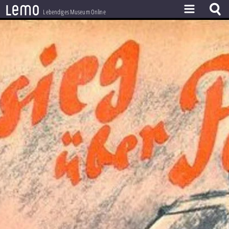
l
e
m
o
Lebendiges Museum Online
ZEITSTRAHL
THEMEN
ZEITZEUGEN
BESTAND
LERNEN
PROJEKT