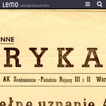
l
e
m
o
Lebendiges Museum Online
ZEITSTRAHL
THEMEN
ZEITZEUGEN
BESTAND
LERNEN
PROJEKT