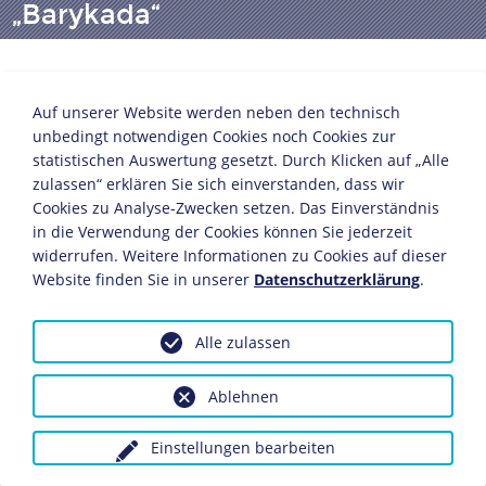
„Barykada“
Herausgeber: Unterbezirk Warschau-Stadtmitte-Süd
Auf unserer Website werden neben den technisch
der Polnischen Heimatarmee (Armia Krajowa)
unbedingt notwendigen Cookies noch Cookies zur
30. August 1944
statistischen Auswertung gesetzt. Durch Klicken auf „Alle
Papier
zulassen“ erklären Sie sich einverstanden, dass wir
35,6 x 25 cm
Cookies zu Analyse-Zwecken setzen. Das Einverständnis
Bildnachweis: Deutsches Historisches Museum,
in die Verwendung der Cookies können Sie jederzeit
widerrufen. Weitere Informationen zu Cookies auf dieser
Berlin
Website finden Sie in unserer
Datenschutzerklärung
.
Inv.-Nr.: Do2 89/1970
Der 30. August 1944 markiert eine Zäsur in der
Alle zulassen
Pressegeschichte des Aufstands. Zu Beginn der
Erhebung war die Presseproduktion dank vorhandener
Ablehnen
Druckereien, Rohstoffe, Energiequellen und
technischem Personal reich. Danach nahmen Anzahl
Einstellungen bearbeiten
und Umfang der Publikationen merklich ab. Insgesamt
werden für das aufständischen Warschau mehr als 160