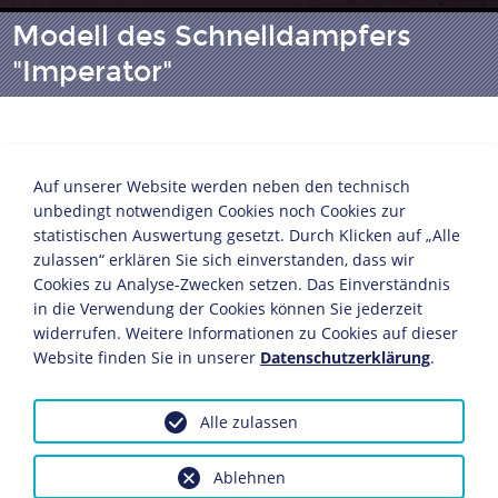
Modell des Schnelldampfers
"Imperator"
1912
Silber
Auf unserer Website werden neben den technisch
36 x 17,5 x 92 cm
unbedingt notwendigen Cookies noch Cookies zur
statistischen Auswertung gesetzt. Durch Klicken auf „Alle
Bildnachweis: Deutsches Historisches Museum,
zulassen“ erklären Sie sich einverstanden, dass wir
Berlin
Cookies zu Analyse-Zwecken setzen. Das Einverständnis
Inv.-Nr.: Pro 64/53
in die Verwendung der Cookies können Sie jederzeit
widerrufen. Weitere Informationen zu Cookies auf dieser
Die "Imperator" lief am 23. Mai 1912 in Hamburg als
Website finden Sie in unserer
Datenschutzerklärung
.
größtes Schiff der Welt
vom Stapel. Taufpate war Kaiser
Wilhelm II., auf den der Schiffsname Bezug nahm. Zur
Erinnerung an den Festakt überreichte die Hamburg-
Alle zulassen
Amerika-Linie der Hapag (Hamburg-Amerikanische
Packetfahrt-Actien Gesellschaft), in deren Auftrag der
Ablehnen
Ozeanriese gebaut worden war, dem Kaiser dieses