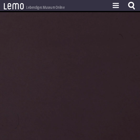
l
e
m
o
Lebendiges Museum Online
ZEITSTRAHL
THEMEN
ZEITZEUGEN
BESTAND
LERNEN
PROJEKT