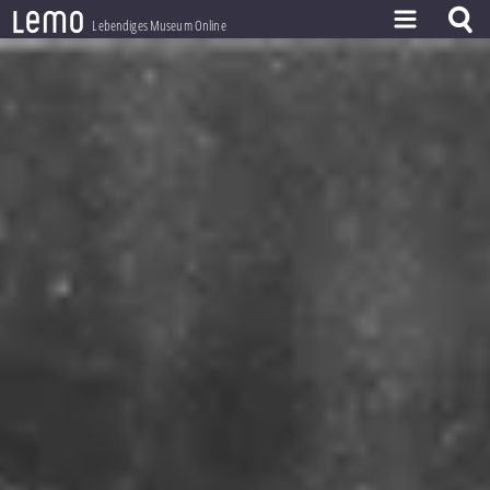
l
e
m
o
Lebendiges Museum Online
ZEITSTRAHL
THEMEN
ZEITZEUGEN
BESTAND
LERNEN
PROJEKT