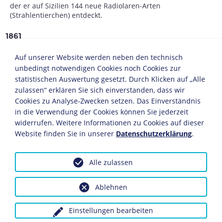
der er auf Sizilien 144 neue Radiolaren-Arten
(Strahlentierchen) entdeckt.
1861
Mit einer Arbeit über die Ordnung von Rhizopoden
Auf unserer Website werden neben den technisch
(Wurzelfüßern) habilitiert er sich an der Universität
unbedingt notwendigen Cookies noch Cookies zur
Jena.
statistischen Auswertung gesetzt. Durch Klicken auf „Alle
zulassen“ erklären Sie sich einverstanden, dass wir
1862
Cookies zu Analyse-Zwecken setzen. Das Einverständnis
in die Verwendung der Cookies können Sie jederzeit
Berufung zum außerordentlichen Professor an der
widerrufen. Weitere Informationen zu Cookies auf dieser
Medizinischen Fakultät für vergleichende Anatomie in
Website finden Sie in unserer
Datenschutzerklärung
.
Jena.
18. August: Heirat mit seiner Cousine Anna Sethe.
Alle zulassen
1864
Ablehnen
16. Februar: Am Tag der Verleihung der Cothenius-
Medaille an Haeckel stirbt seine Frau.
Einstellungen bearbeiten
1865