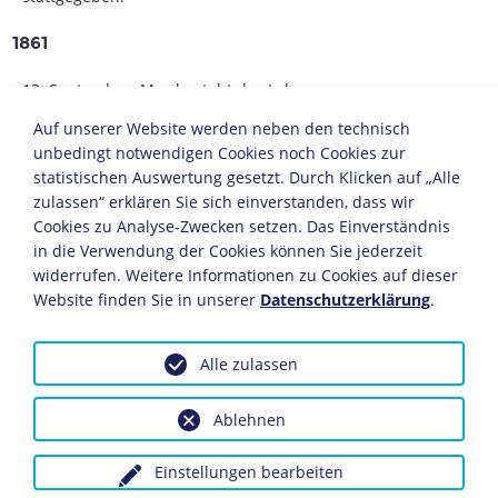
1861
13. September: May besteht das Lehrerexamen.
26. Oktober: Anstellung als Lehrer bei den
Auf unserer Website werden neben den technisch
Fabrikschulen in Altchemnitz (Sachsen).
26. Dezember: Wegen erneuten Diebstahls wird May zu
unbedingt notwendigen Cookies noch Cookies zur
einer sechswöchigen Freiheitsstrafe verurteilt. Er
statistischen Auswertung gesetzt. Durch Klicken auf „Alle
verliert seinen Arbeitsplatz.
zulassen“ erklären Sie sich einverstanden, dass wir
Cookies zu Analyse-Zwecken setzen. Das Einverständnis
1863
in die Verwendung der Cookies können Sie jederzeit
widerrufen. Weitere Informationen zu Cookies auf dieser
Das Kultusministerium entzieht ihm die Lehrbefugnis.
Website finden Sie in unserer
Datenschutzerklärung
.
1865
Alle zulassen
May prellt bei Gastwirten die Zeche und gibt sich für
einen vermögenden Arzt aus. Er wird gestellt und zu
Ablehnen
vier Jahren Arbeitshaus verurteilt.
1868
Einstellungen bearbeiten