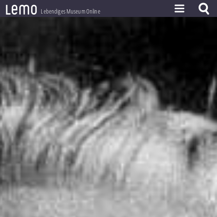
l
e
m
o
Lebendiges Museum Online
ZEITSTRAHL
THEMEN
ZEITZEUGEN
BESTAND
LERNEN
PROJEKT