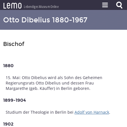
l
e
m
o
Lebendiges Museum Online
ZEITSTRAHL
Otto Dibelius 1880-1967
THEMEN
ZEITZEUGEN
Bischof
BESTAND
LERNEN
1880
PROJEKT
15. Mai: Otto Dibelius wird als Sohn des Geheimen
Regierungsrats Otto Dibelius und dessen Frau
Margarethe (geb. Käuffer) in Berlin geboren.
1899-1904
Studium der Theologie in Berlin bei
Adolf von Harnack
.
1902