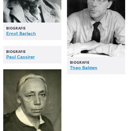
BIOGRAFIE
Ernst
Barlach
BIOGRAFIE
Paul Cassirer
BIOGRAFIE
Theo Balden