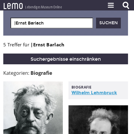
l
e
m
o
Lebendiges Museum Online
ZEITSTRAHL
THEMEN
ZEITZEUGEN
5 Treffer für
|Ernst Barlach
BESTAND
Suchergebnisse einschränken
LERNEN
Kategorien:
Biografie
PROJEKT
BIOGRAFIE
Wilhelm Lehmbruck