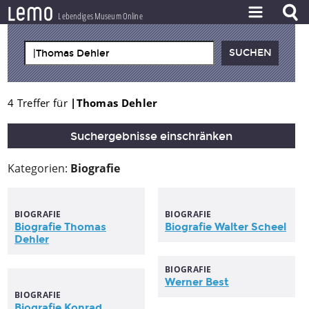
l
e
m
o
Lebendiges Museum Online
ZEITSTRAHL
THEMEN
ZEITZEUGEN
4 Treffer für
|Thomas Dehler
BESTAND
Suchergebnisse einschränken
LERNEN
Kategorien:
Biografie
PROJEKT
BIOGRAFIE
BIOGRAFIE
Biografie
Thomas
Biografie Walter Scheel
Dehler
BIOGRAFIE
Werner Best
BIOGRAFIE
Biografie Konrad