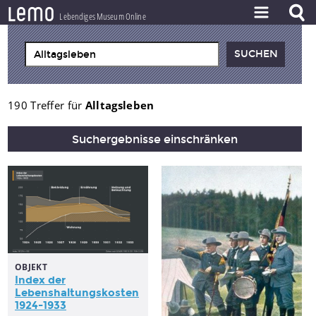
l
e
m
o
Lebendiges Museum Online
ZEITSTRAHL
THEMEN
ZEITZEUGEN
190 Treffer für
Alltagsleben
BESTAND
Suchergebnisse einschränken
LERNEN
PROJEKT
OBJEKT
Index der
Lebenshaltungskosten
1924-1933