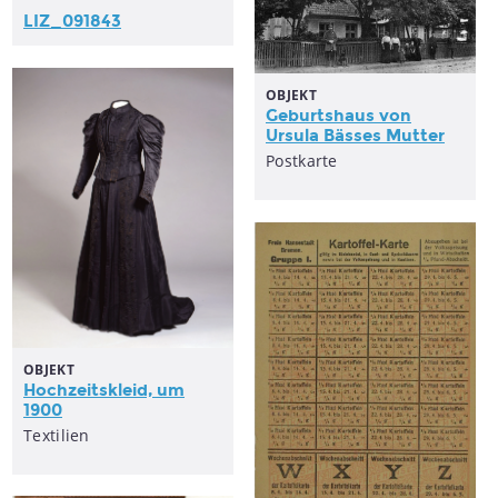
LIZ_091843
OBJEKT
Geburtshaus von
Ursula Bässes Mutter
Postkarte
OBJEKT
Hochzeitskleid, um
1900
Textilien