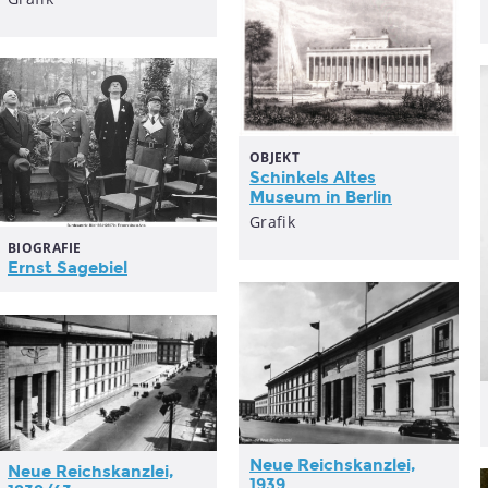
OBJEKT
Schinkels Altes
Museum in Berlin
Grafik
BIOGRAFIE
Ernst Sagebiel
Neue Reichskanzlei,
Neue Reichskanzlei,
1939