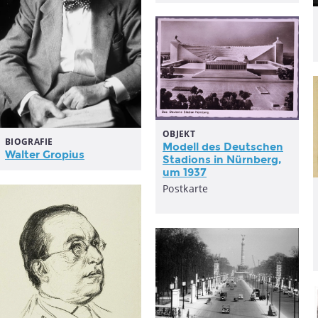
OBJEKT
BIOGRAFIE
Modell des Deutschen
Walter Gropius
Stadions in Nürnberg,
um 1937
Postkarte