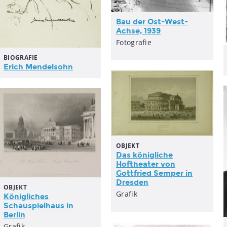
Bau der Ost-West-
Achse, 1939
Fotografie
BIOGRAFIE
Erich Mendelsohn
OBJEKT
Das königliche
Hoftheater von
Gottfried Semper in
Dresden
OBJEKT
Grafik
Königliches
Schauspielhaus in
Berlin
Grafik