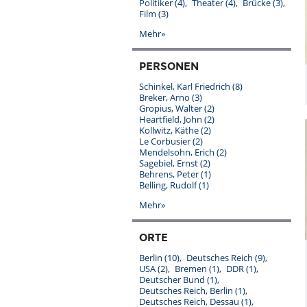
Politiker
(4)
Theater
(4)
Brücke
(3)
Film
(3)
Mehr»
PERSONEN
Schinkel, Karl Friedrich
(8)
Breker, Arno
(3)
Gropius, Walter
(2)
Heartfield, John
(2)
Kollwitz, Käthe
(2)
Le Corbusier
(2)
Mendelsohn, Erich
(2)
Sagebiel, Ernst
(2)
Behrens, Peter
(1)
Belling, Rudolf
(1)
Mehr»
ORTE
Berlin
(10)
Deutsches Reich
(9)
USA
(2)
Bremen
(1)
DDR
(1)
Deutscher Bund
(1)
Deutsches Reich, Berlin
(1)
Deutsches Reich, Dessau
(1)