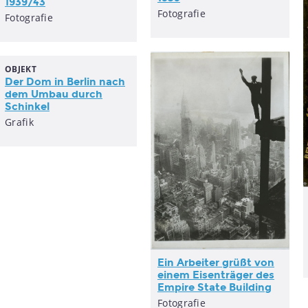
1939/43
Fotografie
Fotografie
OBJEKT
Der Dom in Berlin nach
dem Umbau durch
Schinkel
Grafik
Ein Arbeiter grüßt von
Lucia Moholy, "Doppelwohnhaus der Bauhaus-Meistersiedlung Dessau", 1926
einem Eisenträger des
Empire State Building
Fotografie