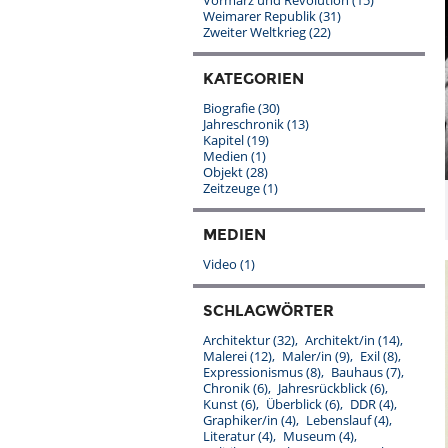
Vormärz und Revolution
(15)
Weimarer Republik
(31)
Zweiter Weltkrieg
(22)
KATEGORIEN
Biografie
(30)
Jahreschronik
(13)
Kapitel
(19)
Medien
(1)
Objekt
(28)
Zeitzeuge
(1)
MEDIEN
Video
(1)
SCHLAGWÖRTER
Architektur
(32)
Architekt/in
(14)
Malerei
(12)
Maler/in
(9)
Exil
(8)
Expressionismus
(8)
Bauhaus
(7)
Chronik
(6)
Jahresrückblick
(6)
Kunst
(6)
Überblick
(6)
DDR
(4)
Graphiker/in
(4)
Lebenslauf
(4)
Literatur
(4)
Museum
(4)