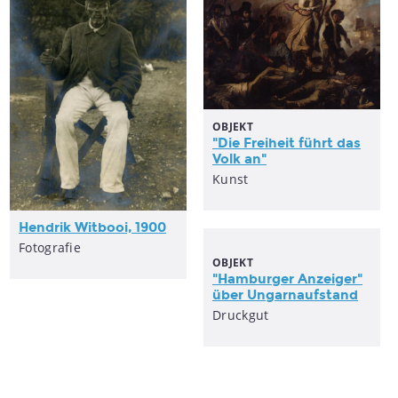
OBJEKT
"Die Freiheit führt das
Volk an"
Kunst
Hendrik Witbooi, 1900
Fotografie
OBJEKT
"Hamburger Anzeiger"
über Ungarnaufstand
Druckgut