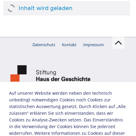
KAPITEL
Ermordung von
Luxemburg und
Liebknecht
Warschauer
Ghettoaufstand, 1943
Fotografie
Auf unserer Website werden neben den technisch
Marktplatz in Eisleben
unbedingt notwendigen Cookies noch Cookies zur
nach den
Märzkämpfen, 1921
statistischen Auswertung gesetzt. Durch Klicken auf „Alle
Fotografie
zulassen“ erklären Sie sich einverstanden, dass wir
Revolutionäre
Matrosen in Kiel, 1918
Cookies zu Analyse-Zwecken setzen. Das Einverständnis
Fotografie
in die Verwendung der Cookies können Sie jederzeit
widerrufen. Weitere Informationen zu Cookies auf dieser