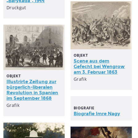
„Barykada“, 1944
Druckgut
OBJEKT
Scene aus dem
Gefecht bei Wengrow
am 3. Februar 1863
OBJEKT
Grafik
Illustrirte Zeitung zur
bürgerlich-liberalen
Revolution in Spanien
im September 1868
Grafik
BIOGRAFIE
Biografie Imre Nagy