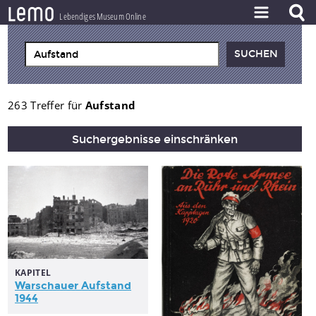
l
e
m
o
Lebendiges Museum Online
ZEITSTRAHL
THEMEN
ZEITZEUGEN
263 Treffer für
Aufstand
BESTAND
Suchergebnisse einschränken
LERNEN
PROJEKT
KAPITEL
Warschauer
Aufstand
1944