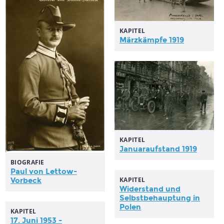
KAPITEL
Märzkämpfe 1919
KAPITEL
Januaraufstand 1919
BIOGRAFIE
Paul von Lettow-
KAPITEL
Vorbeck
Widerstand und
Selbstbehauptung in
Polen
KAPITEL
17. Juni 1953 -