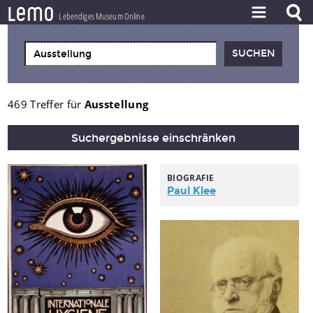
l
e
m
o
Lebendiges Museum Online
ZEITSTRAHL
THEMEN
ZEITZEUGEN
469 Treffer für
Ausstellung
BESTAND
Suchergebnisse einschränken
LERNEN
BIOGRAFIE
PROJEKT
Paul Klee