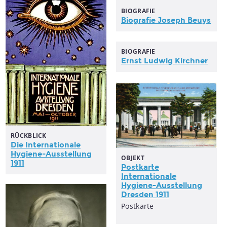
BIOGRAFIE
Biografie Joseph Beuys
BIOGRAFIE
Ernst Ludwig Kirchner
RÜCKBLICK
Die Internationale
Hygiene-Ausstellung
OBJEKT
1911
Postkarte
Internationale
Hygiene-Ausstellung
Dresden 1911
Postkarte