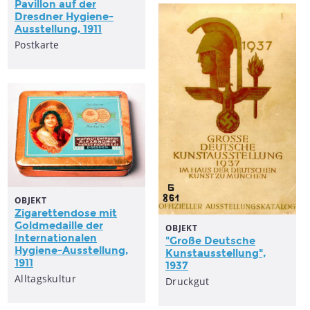
Pavillon auf der
Dresdner
Hygiene-
Ausstellung
, 1911
Postkarte
OBJEKT
Zigarettendose mit
Goldmedaille der
OBJEKT
Internationalen
"Große Deutsche
Hygiene-Ausstellung
,
Kunstausstellung
",
1911
1937
Alltagskultur
Druckgut