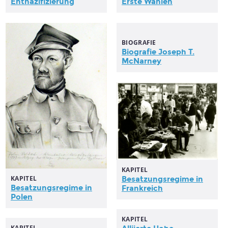
Entnazifizierung
Erste Wahlen
BIOGRAFIE
Biografie Joseph T.
McNarney
KAPITEL
KAPITEL
Besatzungsregime
in
Besatzungsregime
in
Frankreich
Polen
KAPITEL
KAPITEL