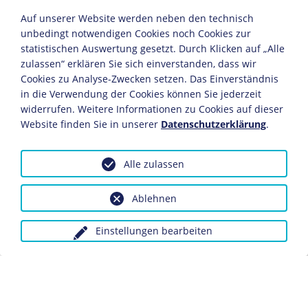
Besetzung
Auf unserer Website werden neben den technisch
Deutschlands
unbedingt notwendigen Cookies noch Cookies zur
Plakat
statistischen Auswertung gesetzt. Durch Klicken auf „Alle
OBJEKT
zulassen“ erklären Sie sich einverstanden, dass wir
Motorrad-
Cookies zu Analyse-Zwecken setzen. Das Einverständnis
Nummernschild "BN
KAPITEL
in die Verwendung der Cookies können Sie jederzeit
67-714"
Demontagen
widerrufen. Weitere Informationen zu Cookies auf dieser
Alltagskultur
Website finden Sie in unserer
Datenschutzerklärung
.
OBJEKT
Alle zulassen
Grundgesetz der
Foto "Halle der Zeiss-
Bundesrepublik
Werke" nach
Deutschland
Ablehnen
Demontage
ausgeräumt
Druckgut
Fotografie
Einstellungen bearbeiten
OBJEKT
Dokument
OBJEKT
Besatzungsstatut
Dokument