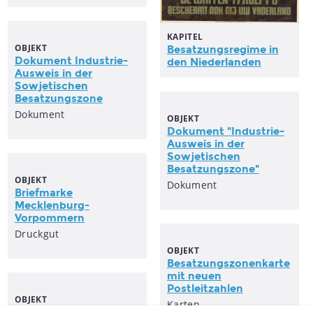
KAPITEL
OBJEKT
Besatzungsregime
in
Dokument Industrie-
den Niederlanden
Ausweis in der
Sowjetischen
Besatzungszone
Dokument
OBJEKT
Dokument "Industrie-
Ausweis in der
Sowjetischen
Besatzungszone
"
OBJEKT
Dokument
Briefmarke
Mecklenburg-
Vorpommern
Druckgut
OBJEKT
Besatzungszonenkarte
mit neuen
Postleitzahlen
OBJEKT
Karten
Die Ziele der