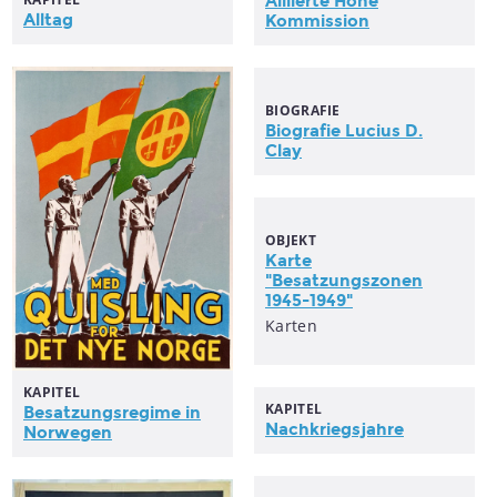
Alliierte Hohe
Alltag
Kommission
BIOGRAFIE
Biografie Lucius D.
Clay
OBJEKT
Karte
"
Besatzungszonen
1945-1949"
Karten
KAPITEL
KAPITEL
Besatzungsregime
in
Nachkriegsjahre
Norwegen