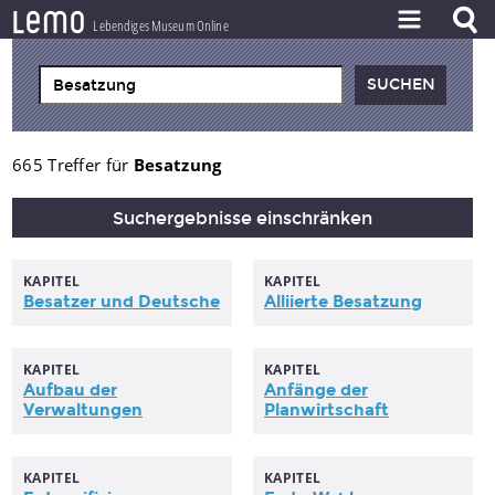
l
e
m
o
Lebendiges Museum Online
ZEITSTRAHL
THEMEN
ZEITZEUGEN
665 Treffer für
Besatzung
BESTAND
Suchergebnisse einschränken
LERNEN
KAPITEL
KAPITEL
PROJEKT
Besatzer
und Deutsche
Alliierte
Besatzung
KAPITEL
KAPITEL
Aufbau der
Anfänge der
Verwaltungen
Planwirtschaft
KAPITEL
KAPITEL