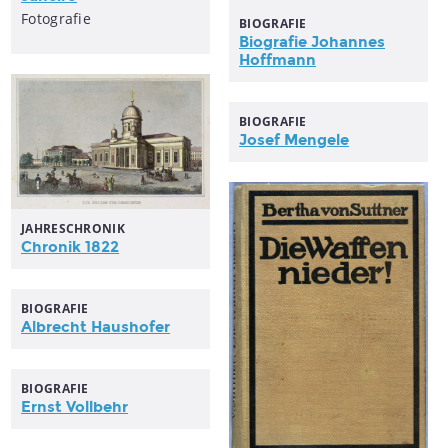
Fotografie
BIOGRAFIE
Biografie Johannes
Hoffmann
BIOGRAFIE
Josef Mengele
JAHRESCHRONIK
Chronik 1822
BIOGRAFIE
Albrecht Haushofer
BIOGRAFIE
Ernst Vollbehr