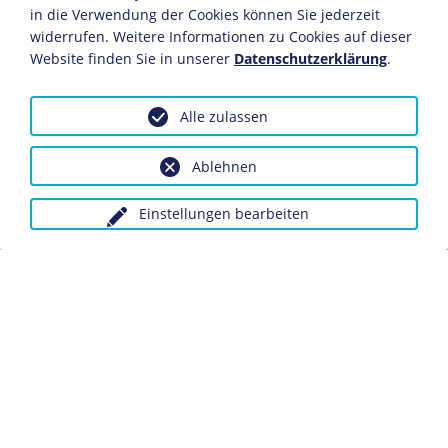
in die Verwendung der Cookies können Sie jederzeit
JAHRESCHRONIK
widerrufen. Weitere Informationen zu Cookies auf dieser
Chronik 1942
Website finden Sie in unserer
Datenschutzerklärung
.
JAHRESCHRONIK
Chronik 2014
JAHRESCHRONIK
Alle zulassen
Chronik 1993
Ablehnen
Einstellungen bearbeiten
Datenschutz
Kontakt
Impressum