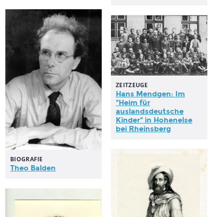
ZEITZEUGE
Hans Mendgen: Im
"Heim für
auslandsdeutsche
Kinder" in Hohenelse
bei Rheinsberg
BIOGRAFIE
Theo Balden