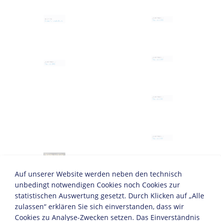
JAHRESCHRONIK
BIOGRAFIE
Chronik 2002
Biografie Ignatz Bubis
JAHRESCHRONIK
JAHRESCHRONIK
Chronik 2007
Chronik 1962
JAHRESCHRONIK
Chronik 2010
JAHRESCHRONIK
Chronik 2013
JAHRESCHRONIK
Auf unserer Website werden neben den technisch
Chronik 1987
unbedingt notwendigen Cookies noch Cookies zur
statistischen Auswertung gesetzt. Durch Klicken auf „Alle
zulassen“ erklären Sie sich einverstanden, dass wir
JAHRESCHRONIK
Cookies zu Analyse-Zwecken setzen. Das Einverständnis
Chronik 2012