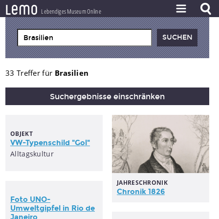
l
e
m
o
Lebendiges Museum Online
ZEITSTRAHL
THEMEN
ZEITZEUGEN
33 Treffer für
Brasilien
BESTAND
Suchergebnisse einschränken
LERNEN
PROJEKT
OBJEKT
VW-Typenschild "Gol"
Alltagskultur
JAHRESCHRONIK
Chronik 1826
Foto UNO-
Umweltgipfel in Rio de
Janeiro