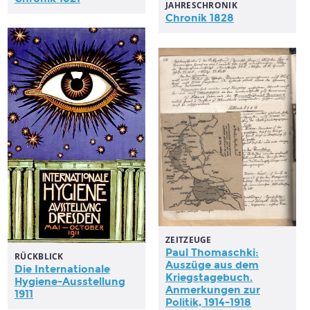
JAHRESCHRONIK
Chronik 1828
ZEITZEUGE
Paul Thomaschki:
RÜCKBLICK
Auszüge aus dem
Die Internationale
Kriegstagebuch.
Hygiene-Ausstellung
Anmerkungen zur
1911
Politik, 1914-1918