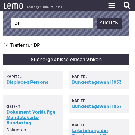
l
e
m
o
Lebendiges Museum Online
ZEITSTRAHL
THEMEN
ZEITZEUGEN
14 Treffer für
DP
BESTAND
Suchergebnisse einschränken
LERNEN
KAPITEL
KAPITEL
PROJEKT
Displaced Persons
Bundestagswahl 1953
KAPITEL
Bundestagswahl 1957
OBJEKT
Dokument Vorläufige
Mandatskarte
Bundestag
KAPITEL
Dokument
Entstehung der