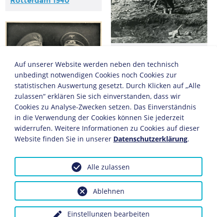
Rotterdam 1940
KAPITEL
Frühjahrsoffensive
Auf unserer Website werden neben den technisch
1918
unbedingt notwendigen Cookies noch Cookies zur
statistischen Auswertung gesetzt. Durch Klicken auf „Alle
zulassen“ erklären Sie sich einverstanden, dass wir
Cookies zu Analyse-Zwecken setzen. Das Einverständnis
in die Verwendung der Cookies können Sie jederzeit
widerrufen. Weitere Informationen zu Cookies auf dieser
Website finden Sie in unserer
Datenschutzerklärung
.
Alle zulassen
KAPITEL
KAPITEL
Der Stahlpakt
Düppeler Schanzen
1864
Ablehnen
Einstellungen bearbeiten