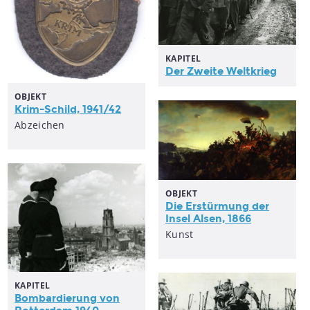
KAPITEL
Der Zweite Weltkrieg
OBJEKT
Krim-Schild, 1941/42
Abzeichen
OBJEKT
Die Erstürmung der
Insel Alsen, 1866
Kunst
KAPITEL
Bombardierung von