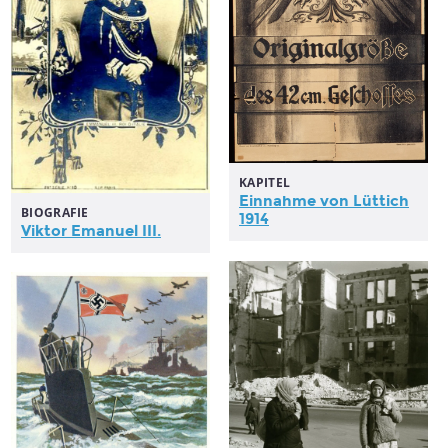
KAPITEL
Einnahme von Lüttich
BIOGRAFIE
1914
Viktor Emanuel III.