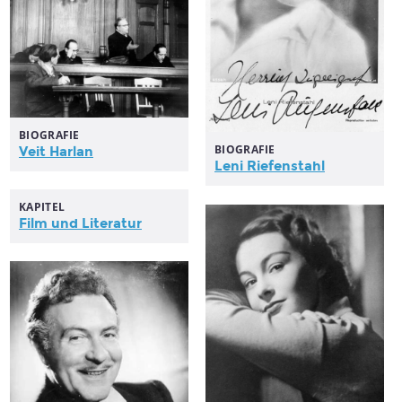
BIOGRAFIE
BIOGRAFIE
Veit Harlan
Leni Riefenstahl
KAPITEL
Film
und Literatur