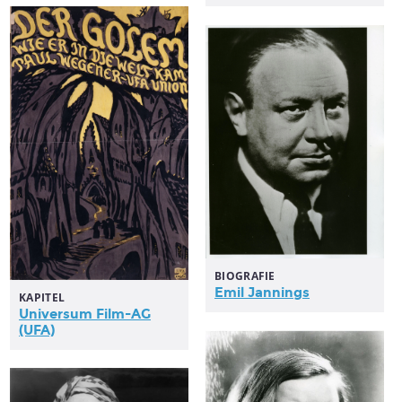
BIOGRAFIE
Emil Jannings
KAPITEL
Universum
Film-AG
(UFA)