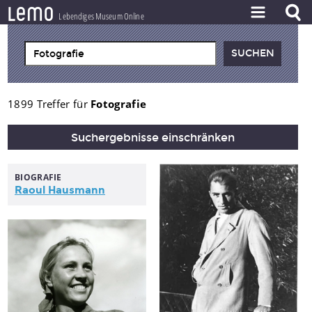
l
e
m
o
Lebendiges Museum Online
ZEITSTRAHL
THEMEN
ZEITZEUGEN
1899 Treffer für
Fotografie
BESTAND
Suchergebnisse einschränken
LERNEN
BIOGRAFIE
PROJEKT
Raoul Hausmann