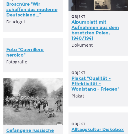
Broschüre "Wir
schaffen das moderne
Deutschland..."
OBJEKT
Druckgut
Albumblatt mit
Aufnahmen aus dem
besetzten Polen,
1940/1941
Dokument
Foto "Guerrillero
heroico"
Fotografie
OBJEKT
Plakat "Qualität -
Effektivität -
Wohlstand - Frieden"
Plakat
OBJEKT
Alltagskultur Diskobox
Gefangene russische