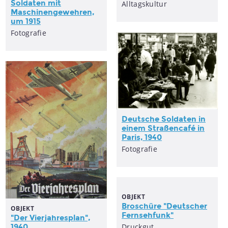
Soldaten mit
Alltagskultur
Maschinengewehren,
um 1915
Fotografie
Deutsche Soldaten in
einem Straßencafé in
Paris, 1940
Fotografie
OBJEKT
Broschüre "Deutscher
OBJEKT
Fernsehfunk"
"Der Vierjahresplan",
Druckgut
1940