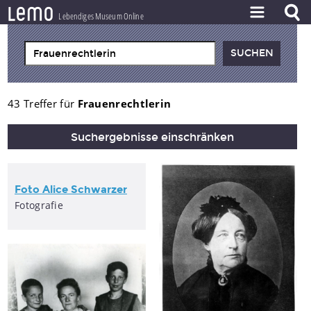
l
e
m
o
Lebendiges Museum Online
ZEITSTRAHL
THEMEN
ZEITZEUGEN
43 Treffer für
Frauenrechtlerin
BESTAND
Suchergebnisse einschränken
LERNEN
PROJEKT
Foto Alice Schwarzer
Fotografie