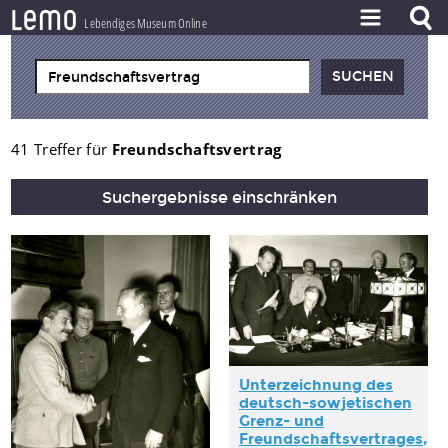
l
e
m
o
Lebendiges Museum Online
ZEITSTRAHL
THEMEN
ZEITZEUGEN
41 Treffer für
Freundschaftsvertrag
BESTAND
Suchergebnisse einschränken
LERNEN
PROJEKT
Unterzeichnung des
deutsch-sowjetischen
Grenz- und
Freundschaftsvertrages
,